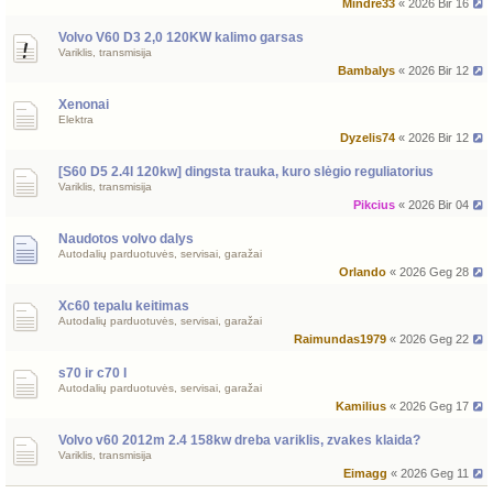
Mindre33
« 2026 Bir 16
Volvo V60 D3 2,0 120KW kalimo garsas
Variklis, transmisija
Bambalys
« 2026 Bir 12
Xenonai
Elektra
Dyzelis74
« 2026 Bir 12
[S60 D5 2.4l 120kw] dingsta trauka, kuro slėgio reguliatorius
Variklis, transmisija
Pikcius
« 2026 Bir 04
Naudotos volvo dalys
Autodalių parduotuvės, servisai, garažai
Orlando
« 2026 Geg 28
Xc60 tepalu keitimas
Autodalių parduotuvės, servisai, garažai
Raimundas1979
« 2026 Geg 22
s70 ir c70 I
Autodalių parduotuvės, servisai, garažai
Kamilius
« 2026 Geg 17
Volvo v60 2012m 2.4 158kw dreba variklis, zvakes klaida?
Variklis, transmisija
Eimagg
« 2026 Geg 11