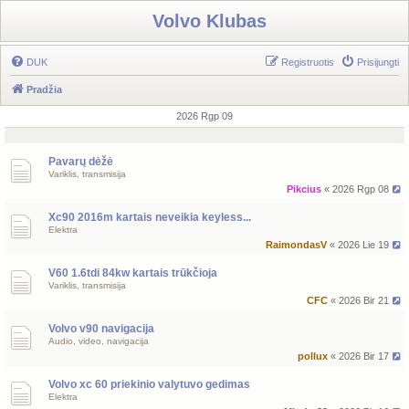
Volvo Klubas
DUK
Registruotis
Prisijungti
Pradžia
2026 Rgp 09
Pavarų dėžė
Variklis, transmisija
Pikcius
« 2026 Rgp 08
Xc90 2016m kartais neveikia keyless...
Elektra
RaimondasV
« 2026 Lie 19
V60 1.6tdi 84kw kartais trūkčioja
Variklis, transmisija
CFC
« 2026 Bir 21
Volvo v90 navigacija
Audio, video, navigacija
pollux
« 2026 Bir 17
Volvo xc 60 priekinio valytuvo gedimas
Elektra