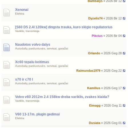
Bambalys
« 2026 Bir 12
Xenonai
Elektra
Dyzelis74
« 2026 Bir 12
[S60 D5 2.4l 120kw] dingsta trauka, kuro slėgio reguliatorius
Variklis, transmisija
Pikcius
« 2026 Bir 04
Naudotos volvo dalys
Autodalių parduotuvės, servisai, garažai
Orlando
« 2026 Geg 28
Xc60 tepalu keitimas
Autodalių parduotuvės, servisai, garažai
Raimundas1979
« 2026 Geg 22
s70 ir c70 I
Autodalių parduotuvės, servisai, garažai
Kamilius
« 2026 Geg 17
Volvo v60 2012m 2.4 158kw dreba variklis, zvakes klaida?
Variklis, transmisija
Eimagg
« 2026 Geg 11
V60 13-17m. plugin gedimai
Elektra
Dusiata
« 2026 Geg 01