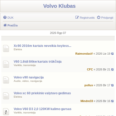
Volvo Klubas
DUK
Registruotis
Prisijungti
Pradžia
2026 Rgp 07
Xc90 2016m kartais neveikia keyless...
Elektra
RaimondasV
« 2026 Lie 19
V60 1.6tdi 84kw kartais trūkčioja
Variklis, transmisija
CFC
« 2026 Bir 21
Volvo v90 navigacija
Audio, video, navigacija
pollux
« 2026 Bir 17
Volvo xc 60 priekinio valytuvo gedimas
Elektra
Mindre33
« 2026 Bir 16
Volvo V60 D3 2,0 120KW kalimo garsas
Variklis, transmisija