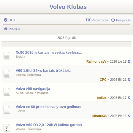
Volvo Klubas
DUK
Registruotis
Prisijungti
Pradžia
2026 Rgp 08
Xc90 2016m kartais neveikia keyless...
Elektra
RaimondasV
« 2026 Lie 19
V60 1.6tdi 84kw kartais trūkčioja
Variklis, transmisija
CFC
« 2026 Bir 21
Volvo v90 navigacija
Audio, video, navigacija
pollux
« 2026 Bir 17
Volvo xc 60 priekinio valytuvo gedimas
Elektra
Mindre33
« 2026 Bir 16
Volvo V60 D3 2,0 120KW kalimo garsas
Variklis, transmisija