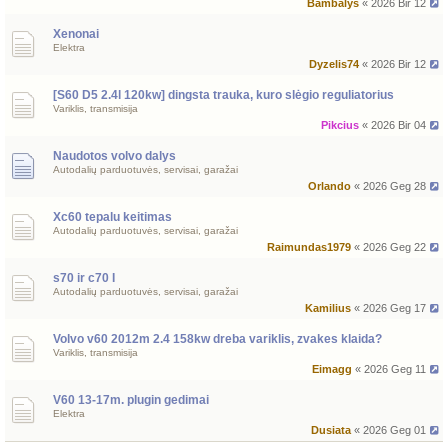
Bambalys
« 2026 Bir 12
Xenonai
Elektra
Dyzelis74
« 2026 Bir 12
[S60 D5 2.4l 120kw] dingsta trauka, kuro slėgio reguliatorius
Variklis, transmisija
Pikcius
« 2026 Bir 04
Naudotos volvo dalys
Autodalių parduotuvės, servisai, garažai
Orlando
« 2026 Geg 28
Xc60 tepalu keitimas
Autodalių parduotuvės, servisai, garažai
Raimundas1979
« 2026 Geg 22
s70 ir c70 I
Autodalių parduotuvės, servisai, garažai
Kamilius
« 2026 Geg 17
Volvo v60 2012m 2.4 158kw dreba variklis, zvakes klaida?
Variklis, transmisija
Eimagg
« 2026 Geg 11
V60 13-17m. plugin gedimai
Elektra
Dusiata
« 2026 Geg 01