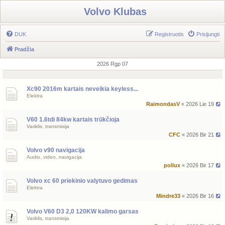
Volvo Klubas
DUK
Registruotis
Prisijungti
Pradžia
2026 Rgp 07
Xc90 2016m kartais neveikia keyless...
Elektra
RaimondasV
« 2026 Lie 19
V60 1.6tdi 84kw kartais trūkčioja
Variklis, transmisija
CFC
« 2026 Bir 21
Volvo v90 navigacija
Audio, video, navigacija
pollux
« 2026 Bir 17
Volvo xc 60 priekinio valytuvo gedimas
Elektra
Mindre33
« 2026 Bir 16
Volvo V60 D3 2,0 120KW kalimo garsas
Variklis, transmisija