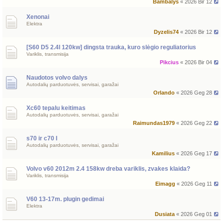
Bambalys
« 2026 Bir 12
Xenonai
Elektra
Dyzelis74
« 2026 Bir 12
[S60 D5 2.4l 120kw] dingsta trauka, kuro slėgio reguliatorius
Variklis, transmisija
Pikcius
« 2026 Bir 04
Naudotos volvo dalys
Autodalių parduotuvės, servisai, garažai
Orlando
« 2026 Geg 28
Xc60 tepalu keitimas
Autodalių parduotuvės, servisai, garažai
Raimundas1979
« 2026 Geg 22
s70 ir c70 I
Autodalių parduotuvės, servisai, garažai
Kamilius
« 2026 Geg 17
Volvo v60 2012m 2.4 158kw dreba variklis, zvakes klaida?
Variklis, transmisija
Eimagg
« 2026 Geg 11
V60 13-17m. plugin gedimai
Elektra
Dusiata
« 2026 Geg 01