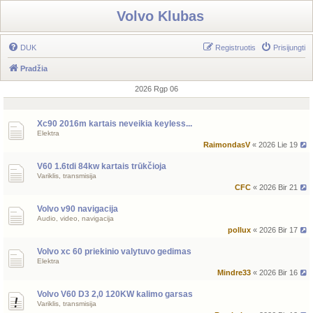
Volvo Klubas
DUK
Registruotis
Prisijungti
Pradžia
2026 Rgp 06
Xc90 2016m kartais neveikia keyless...
Elektra
RaimondasV
« 2026 Lie 19
V60 1.6tdi 84kw kartais trūkčioja
Variklis, transmisija
CFC
« 2026 Bir 21
Volvo v90 navigacija
Audio, video, navigacija
pollux
« 2026 Bir 17
Volvo xc 60 priekinio valytuvo gedimas
Elektra
Mindre33
« 2026 Bir 16
Volvo V60 D3 2,0 120KW kalimo garsas
Variklis, transmisija