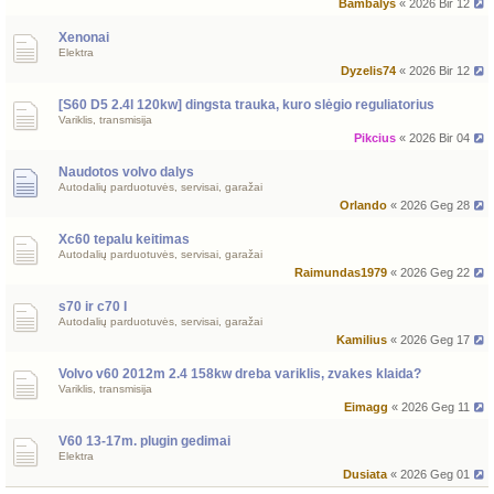
Bambalys
« 2026 Bir 12
Xenonai
Elektra
Dyzelis74
« 2026 Bir 12
[S60 D5 2.4l 120kw] dingsta trauka, kuro slėgio reguliatorius
Variklis, transmisija
Pikcius
« 2026 Bir 04
Naudotos volvo dalys
Autodalių parduotuvės, servisai, garažai
Orlando
« 2026 Geg 28
Xc60 tepalu keitimas
Autodalių parduotuvės, servisai, garažai
Raimundas1979
« 2026 Geg 22
s70 ir c70 I
Autodalių parduotuvės, servisai, garažai
Kamilius
« 2026 Geg 17
Volvo v60 2012m 2.4 158kw dreba variklis, zvakes klaida?
Variklis, transmisija
Eimagg
« 2026 Geg 11
V60 13-17m. plugin gedimai
Elektra
Dusiata
« 2026 Geg 01