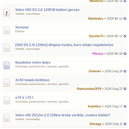
Mindre33
« 2026 Bir 16
Volvo V60 D3 2,0 120KW kalimo garsas
Variklis, transmisija
Bambalys
« 2026 Bir 12
Xenonai
Elektra
Dyzelis74
« 2026 Bir 12
[S60 D5 2.4l 120kw] dingsta trauka, kuro slėgio reguliatorius
Variklis, transmisija
Pikcius
« 2026 Bir 04
Naudotos volvo dalys
Autodalių parduotuvės, servisai, garažai
Orlando
« 2026 Geg 28
Xc60 tepalu keitimas
Autodalių parduotuvės, servisai, garažai
Raimundas1979
« 2026 Geg 22
s70 ir c70 I
Autodalių parduotuvės, servisai, garažai
Kamilius
« 2026 Geg 17
Volvo v60 2012m 2.4 158kw dreba variklis, zvakes klaida?
Variklis, transmisija
Eimagg
« 2026 Geg 11