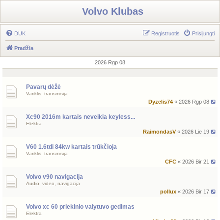
Volvo Klubas
DUK
Registruotis
Prisijungti
Pradžia
2026 Rgp 08
Pavarų dėžė
Variklis, transmisija
Dyzelis74
« 2026 Rgp 08
Xc90 2016m kartais neveikia keyless...
Elektra
RaimondasV
« 2026 Lie 19
V60 1.6tdi 84kw kartais trūkčioja
Variklis, transmisija
CFC
« 2026 Bir 21
Volvo v90 navigacija
Audio, video, navigacija
pollux
« 2026 Bir 17
Volvo xc 60 priekinio valytuvo gedimas
Elektra