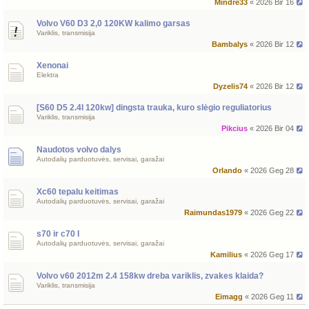
Mindre33
« 2026 Bir 16
Volvo V60 D3 2,0 120KW kalimo garsas
Variklis, transmisija
Bambalys
« 2026 Bir 12
Xenonai
Elektra
Dyzelis74
« 2026 Bir 12
[S60 D5 2.4l 120kw] dingsta trauka, kuro slėgio reguliatorius
Variklis, transmisija
Pikcius
« 2026 Bir 04
Naudotos volvo dalys
Autodalių parduotuvės, servisai, garažai
Orlando
« 2026 Geg 28
Xc60 tepalu keitimas
Autodalių parduotuvės, servisai, garažai
Raimundas1979
« 2026 Geg 22
s70 ir c70 I
Autodalių parduotuvės, servisai, garažai
Kamilius
« 2026 Geg 17
Volvo v60 2012m 2.4 158kw dreba variklis, zvakes klaida?
Variklis, transmisija
Eimagg
« 2026 Geg 11