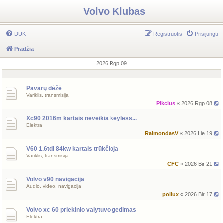
Volvo Klubas
DUK
Registruotis
Prisijungti
Pradžia
2026 Rgp 09
Pavarų dėžė
Variklis, transmisija
Pikcius
« 2026 Rgp 08
Xc90 2016m kartais neveikia keyless...
Elektra
RaimondasV
« 2026 Lie 19
V60 1.6tdi 84kw kartais trūkčioja
Variklis, transmisija
CFC
« 2026 Bir 21
Volvo v90 navigacija
Audio, video, navigacija
pollux
« 2026 Bir 17
Volvo xc 60 priekinio valytuvo gedimas
Elektra