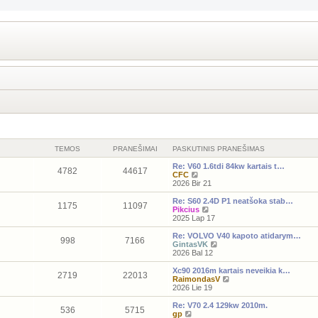
TEMOS
PRANEŠIMAI
PASKUTINIS PRANEŠIMAS
Re: V60 1.6tdi 84kw kartais t…
4782
44617
P
CFC
e
2026 Bir 21
r
ž
Re: S60 2.4D P1 neatšoka stab…
1175
11097
i
P
Pikcius
ū
e
2025 Lap 17
r
r
ė
ž
Re: VOLVO V40 kapoto atidarym…
998
7166
t
i
P
GintasVK
i
ū
e
2026 Bal 12
n
r
r
a
ė
ž
Xc90 2016m kartais neveikia k…
2719
22013
u
t
i
P
RaimondasV
j
i
ū
e
2026 Lie 19
a
n
r
r
u
a
ė
ž
Re: V70 2.4 129kw 2010m.
536
5715
s
u
t
i
P
gp