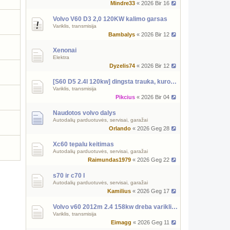
Mindre33
« 2026 Bir 16
Volvo V60 D3 2,0 120KW kalimo garsas
Variklis, transmisija
Bambalys
« 2026 Bir 12
Xenonai
Elektra
Dyzelis74
« 2026 Bir 12
[S60 D5 2.4l 120kw] dingsta trauka, kuro slėgio reguliatorius
Variklis, transmisija
Pikcius
« 2026 Bir 04
Naudotos volvo dalys
Autodalių parduotuvės, servisai, garažai
Orlando
« 2026 Geg 28
Xc60 tepalu keitimas
Autodalių parduotuvės, servisai, garažai
Raimundas1979
« 2026 Geg 22
s70 ir c70 I
Autodalių parduotuvės, servisai, garažai
Kamilius
« 2026 Geg 17
Volvo v60 2012m 2.4 158kw dreba variklis, zvakes klaida?
Variklis, transmisija
Eimagg
« 2026 Geg 11