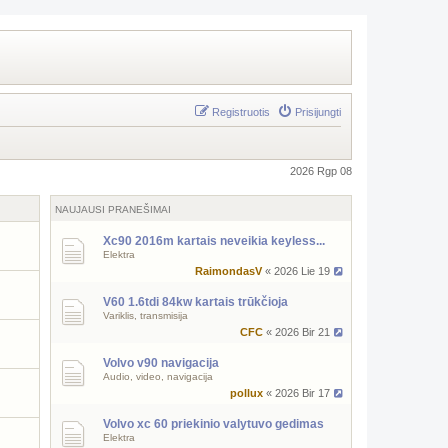
Registruotis
Prisijungti
2026 Rgp 08
NAUJAUSI PRANEŠIMAI
Xc90 2016m kartais neveikia keyless...
Elektra
RaimondasV
« 2026 Lie 19
V60 1.6tdi 84kw kartais trūkčioja
Variklis, transmisija
CFC
« 2026 Bir 21
Volvo v90 navigacija
Audio, video, navigacija
pollux
« 2026 Bir 17
Volvo xc 60 priekinio valytuvo gedimas
Elektra