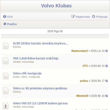
Volvo Klubas
DUK
Registruotis
Prisijungti
Pradžia
2026 Rgp 06
Xc90 2016m kartais neveikia keyless...
Elektra
RaimondasV
« 2026 Lie 19
V60 1.6tdi 84kw kartais trūkčioja
Variklis, transmisija
CFC
« 2026 Bir 21
Volvo v90 navigacija
Audio, video, navigacija
pollux
« 2026 Bir 17
Volvo xc 60 priekinio valytuvo gedimas
Elektra
Mindre33
« 2026 Bir 16
Volvo V60 D3 2,0 120KW kalimo garsas
Variklis, transmisija