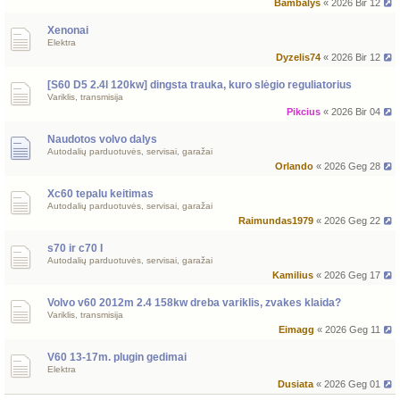
Bambalys
« 2026 Bir 12
Xenonai
Elektra
Dyzelis74
« 2026 Bir 12
[S60 D5 2.4l 120kw] dingsta trauka, kuro slėgio reguliatorius
Variklis, transmisija
Pikcius
« 2026 Bir 04
Naudotos volvo dalys
Autodalių parduotuvės, servisai, garažai
Orlando
« 2026 Geg 28
Xc60 tepalu keitimas
Autodalių parduotuvės, servisai, garažai
Raimundas1979
« 2026 Geg 22
s70 ir c70 I
Autodalių parduotuvės, servisai, garažai
Kamilius
« 2026 Geg 17
Volvo v60 2012m 2.4 158kw dreba variklis, zvakes klaida?
Variklis, transmisija
Eimagg
« 2026 Geg 11
V60 13-17m. plugin gedimai
Elektra
Dusiata
« 2026 Geg 01