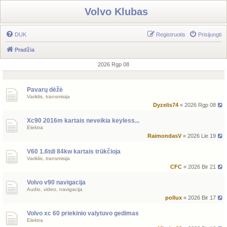
Volvo Klubas
DUK
Registruotis
Prisijungti
Pradžia
2026 Rgp 08
Pavarų dėžė
Variklis, transmisija
Dyzelis74
« 2026 Rgp 08
Xc90 2016m kartais neveikia keyless...
Elektra
RaimondasV
« 2026 Lie 19
V60 1.6tdi 84kw kartais trūkčioja
Variklis, transmisija
CFC
« 2026 Bir 21
Volvo v90 navigacija
Audio, video, navigacija
pollux
« 2026 Bir 17
Volvo xc 60 priekinio valytuvo gedimas
Elektra