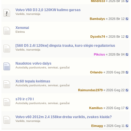
Mindre33
« 2026 Bir 16
Volvo V60 D3 2,0 120KW kalimo garsas
Variklis, transmisija
Bambalys
« 2026 Bir 12
Xenonai
Elektra
Dyzelis74
« 2026 Bir 12
[S60 D5 2.4l 120kw] dingsta trauka, kuro slėgio reguliatorius
Variklis, transmisija
Pikcius
« 2026 Bir 04
Naudotos volvo dalys
Autodalių parduotuvės, servisai, garažai
Orlando
« 2026 Geg 28
Xc60 tepalu keitimas
Autodalių parduotuvės, servisai, garažai
Raimundas1979
« 2026 Geg 22
s70 ir c70 I
Autodalių parduotuvės, servisai, garažai
Kamilius
« 2026 Geg 17
Volvo v60 2012m 2.4 158kw dreba variklis, zvakes klaida?
Variklis, transmisija
Eimagg
« 2026 Geg 11