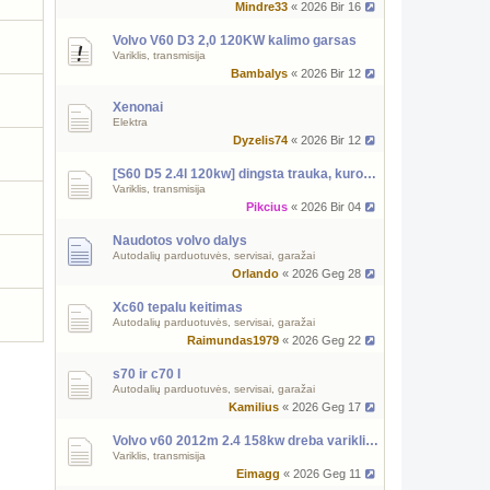
Mindre33
« 2026 Bir 16
Volvo V60 D3 2,0 120KW kalimo garsas
Variklis, transmisija
Bambalys
« 2026 Bir 12
Xenonai
Elektra
Dyzelis74
« 2026 Bir 12
[S60 D5 2.4l 120kw] dingsta trauka, kuro slėgio reguliatorius
Variklis, transmisija
Pikcius
« 2026 Bir 04
Naudotos volvo dalys
Autodalių parduotuvės, servisai, garažai
Orlando
« 2026 Geg 28
Xc60 tepalu keitimas
Autodalių parduotuvės, servisai, garažai
Raimundas1979
« 2026 Geg 22
s70 ir c70 I
Autodalių parduotuvės, servisai, garažai
Kamilius
« 2026 Geg 17
Volvo v60 2012m 2.4 158kw dreba variklis, zvakes klaida?
Variklis, transmisija
Eimagg
« 2026 Geg 11