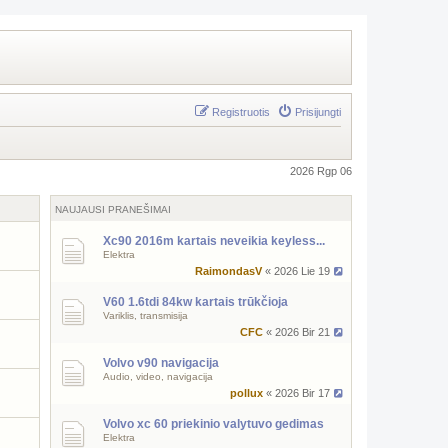
Registruotis
Prisijungti
2026 Rgp 06
NAUJAUSI PRANEŠIMAI
Xc90 2016m kartais neveikia keyless...
Elektra
RaimondasV
« 2026 Lie 19
V60 1.6tdi 84kw kartais trūkčioja
Variklis, transmisija
CFC
« 2026 Bir 21
Volvo v90 navigacija
Audio, video, navigacija
pollux
« 2026 Bir 17
Volvo xc 60 priekinio valytuvo gedimas
Elektra