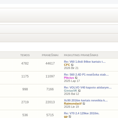
TEMOS
PRANEŠIMAI
PASKUTINIS PRANEŠIMAS
Re: V60 1.6tdi 84kw kartais t…
4782
44617
P
CFC
e
2026 Bir 21
r
ž
Re: S60 2.4D P1 neatšoka stab…
1175
11097
i
P
Pikcius
ū
e
2025 Lap 17
r
r
ė
ž
Re: VOLVO V40 kapoto atidarym…
998
7166
t
i
P
GintasVK
i
ū
e
2026 Bal 12
n
r
r
a
ė
ž
Xc90 2016m kartais neveikia k…
2719
22013
u
t
i
P
RaimondasV
j
i
ū
e
2026 Lie 19
a
n
r
r
u
a
ė
ž
Re: V70 2.4 129kw 2010m.
536
5715
s
u
t
i
P
gp