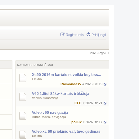
Registruotis
Prisijungti
2026 Rgp 07
NAUJAUSI PRANEŠIMAI
Xc90 2016m kartais neveikia keyless...
Elektra
RaimondasV
« 2026 Lie 19
V60 1.6tdi 84kw kartais trūkčioja
Variklis, transmisija
CFC
« 2026 Bir 21
Volvo v90 navigacija
Audio, video, navigacija
pollux
« 2026 Bir 17
Volvo xc 60 priekinio valytuvo gedimas
Elektra