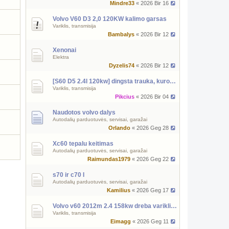
Mindre33
« 2026 Bir 16
Volvo V60 D3 2,0 120KW kalimo garsas
Variklis, transmisija
Bambalys
« 2026 Bir 12
Xenonai
Elektra
Dyzelis74
« 2026 Bir 12
[S60 D5 2.4l 120kw] dingsta trauka, kuro slėgio reguliatorius
Variklis, transmisija
Pikcius
« 2026 Bir 04
Naudotos volvo dalys
Autodalių parduotuvės, servisai, garažai
Orlando
« 2026 Geg 28
Xc60 tepalu keitimas
Autodalių parduotuvės, servisai, garažai
Raimundas1979
« 2026 Geg 22
s70 ir c70 I
Autodalių parduotuvės, servisai, garažai
Kamilius
« 2026 Geg 17
Volvo v60 2012m 2.4 158kw dreba variklis, zvakes klaida?
Variklis, transmisija
Eimagg
« 2026 Geg 11