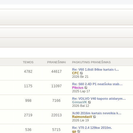
TEMOS
PRANEŠIMAI
PASKUTINIS PRANEŠIMAS
Re: V60 1.6tdi 84kw kartais t…
4782
44617
P
CFC
e
2026 Bir 21
r
ž
Re: S60 2.4D P1 neatšoka stab…
1175
11097
i
P
Pikcius
ū
e
2025 Lap 17
r
r
ė
ž
Re: VOLVO V40 kapoto atidarym…
998
7166
t
i
P
GintasVK
i
ū
e
2026 Bal 12
n
r
r
a
ė
ž
Xc90 2016m kartais neveikia k…
2719
22013
u
t
i
P
RaimondasV
j
i
ū
e
2026 Lie 19
a
n
r
r
u
a
ė
ž
Re: V70 2.4 129kw 2010m.
536
5715
s
u
t
i
P
gp