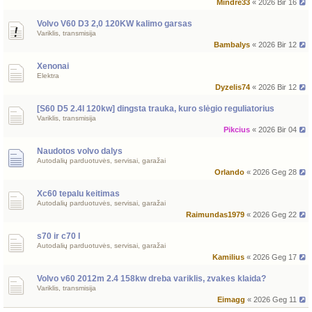
Mindre33
« 2026 Bir 16
Volvo V60 D3 2,0 120KW kalimo garsas
Variklis, transmisija
Bambalys
« 2026 Bir 12
Xenonai
Elektra
Dyzelis74
« 2026 Bir 12
[S60 D5 2.4l 120kw] dingsta trauka, kuro slėgio reguliatorius
Variklis, transmisija
Pikcius
« 2026 Bir 04
Naudotos volvo dalys
Autodalių parduotuvės, servisai, garažai
Orlando
« 2026 Geg 28
Xc60 tepalu keitimas
Autodalių parduotuvės, servisai, garažai
Raimundas1979
« 2026 Geg 22
s70 ir c70 I
Autodalių parduotuvės, servisai, garažai
Kamilius
« 2026 Geg 17
Volvo v60 2012m 2.4 158kw dreba variklis, zvakes klaida?
Variklis, transmisija
Eimagg
« 2026 Geg 11