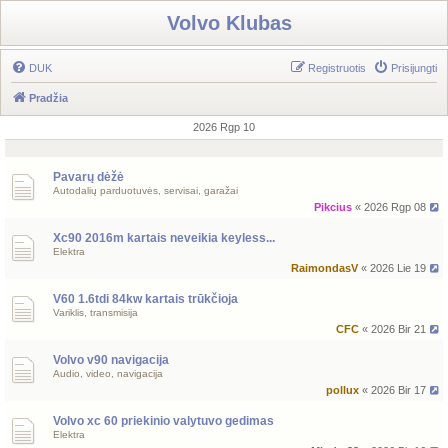
Volvo Klubas
DUK
Registruotis
Prisijungti
Pradžia
2026 Rgp 10
Pavarų dėžė
Autodalių parduotuvės, servisai, garažai
Pikcius
« 2026 Rgp 08
Xc90 2016m kartais neveikia keyless...
Elektra
RaimondasV
« 2026 Lie 19
V60 1.6tdi 84kw kartais trūkčioja
Variklis, transmisija
CFC
« 2026 Bir 21
Volvo v90 navigacija
Audio, video, navigacija
pollux
« 2026 Bir 17
Volvo xc 60 priekinio valytuvo gedimas
Elektra