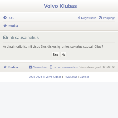
Volvo Klubas
DUK
Registruotis
Prisijungti
Pradžia
Ištrinti sausainėlius
Ar tikrai norite ištrinti visus šios diskusijų lentos sukurtus sausainėlius?
Pradžia
Susisiekite
Ištrinti sausainėlius
Visos datos yra
UTC+03:00
2008-2026 © Volvo Klubas
|
Privatumas
|
Sąlygos