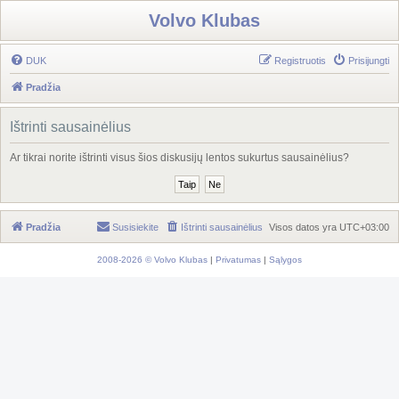
Volvo Klubas
DUK
Registruotis
Prisijungti
Pradžia
Ištrinti sausainėlius
Ar tikrai norite ištrinti visus šios diskusijų lentos sukurtus sausainėlius?
Pradžia
Susisiekite
Ištrinti sausainėlius
Visos datos yra
UTC+03:00
2008-2026 © Volvo Klubas
|
Privatumas
|
Sąlygos