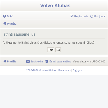
Volvo Klubas
DUK
Registruotis
Prisijungti
Pradžia
Ištrinti sausainėlius
Ar tikrai norite ištrinti visus šios diskusijų lentos sukurtus sausainėlius?
Pradžia
Susisiekite
Ištrinti sausainėlius
Visos datos yra
UTC+03:00
2008-2026 © Volvo Klubas
|
Privatumas
|
Sąlygos