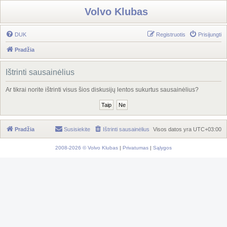
Volvo Klubas
DUK
Registruotis
Prisijungti
Pradžia
Ištrinti sausainėlius
Ar tikrai norite ištrinti visus šios diskusijų lentos sukurtus sausainėlius?
Pradžia
Susisiekite
Ištrinti sausainėlius
Visos datos yra
UTC+03:00
2008-2026 © Volvo Klubas
|
Privatumas
|
Sąlygos