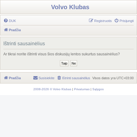
Volvo Klubas
DUK
Registruotis
Prisijungti
Pradžia
Ištrinti sausainėlius
Ar tikrai norite ištrinti visus šios diskusijų lentos sukurtus sausainėlius?
Pradžia
Susisiekite
Ištrinti sausainėlius
Visos datos yra
UTC+03:00
2008-2026 © Volvo Klubas
|
Privatumas
|
Sąlygos