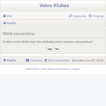
Volvo Klubas
DUK
Registruotis
Prisijungti
Pradžia
Ištrinti sausainėlius
Ar tikrai norite ištrinti visus šios diskusijų lentos sukurtus sausainėlius?
Pradžia
Susisiekite
Ištrinti sausainėlius
Visos datos yra
UTC+03:00
2008-2026 © Volvo Klubas
|
Privatumas
|
Sąlygos