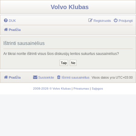
Volvo Klubas
DUK
Registruotis
Prisijungti
Pradžia
Ištrinti sausainėlius
Ar tikrai norite ištrinti visus šios diskusijų lentos sukurtus sausainėlius?
Pradžia
Susisiekite
Ištrinti sausainėlius
Visos datos yra
UTC+03:00
2008-2026 © Volvo Klubas
|
Privatumas
|
Sąlygos