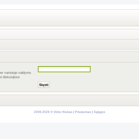
per vartotojo valdymo
si diskusijose.
2008-2026 © Volvo Klubas
|
Privatumas
|
Sąlygos