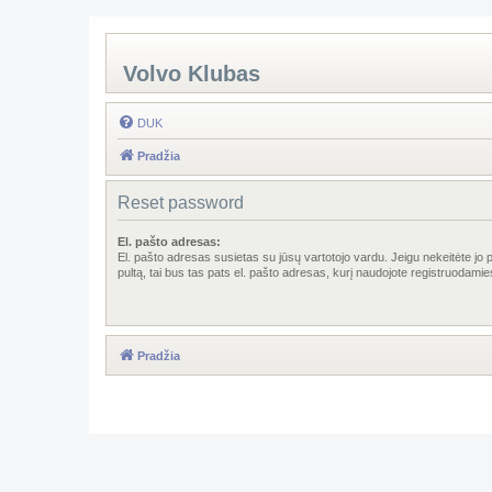
Volvo Klubas
DUK
Pradžia
Reset password
El. pašto adresas:
El. pašto adresas susietas su jūsų vartotojo vardu. Jeigu nekeitėte jo 
pultą, tai bus tas pats el. pašto adresas, kurį naudojote registruodamie
Pradžia