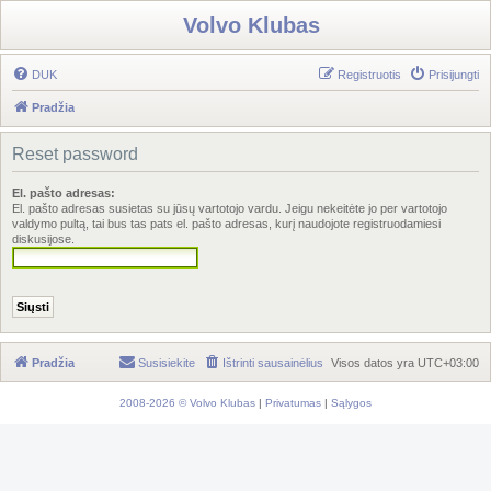
Volvo Klubas
DUK
Registruotis
Prisijungti
Pradžia
Reset password
El. pašto adresas:
El. pašto adresas susietas su jūsų vartotojo vardu. Jeigu nekeitėte jo per vartotojo
valdymo pultą, tai bus tas pats el. pašto adresas, kurį naudojote registruodamiesi
diskusijose.
Pradžia
Susisiekite
Ištrinti sausainėlius
Visos datos yra
UTC+03:00
2008-2026 © Volvo Klubas
|
Privatumas
|
Sąlygos