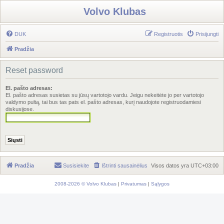
Volvo Klubas
DUK
Registruotis
Prisijungti
Pradžia
Reset password
El. pašto adresas:
El. pašto adresas susietas su jūsų vartotojo vardu. Jeigu nekeitėte jo per vartotojo
valdymo pultą, tai bus tas pats el. pašto adresas, kurį naudojote registruodamiesi
diskusijose.
Pradžia
Susisiekite
Ištrinti sausainėlius
Visos datos yra
UTC+03:00
2008-2026 © Volvo Klubas
|
Privatumas
|
Sąlygos