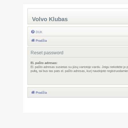
Volvo Klubas
DUK
Pradžia
Reset password
El. pašto adresas:
El. pašto adresas susietas su jūsų vartotojo vardu. Jeigu nekeitėte jo 
pultą, tai bus tas pats el. pašto adresas, kurį naudojote registruodamie
Pradžia