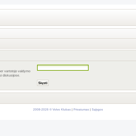
per vartotojo valdymo
si diskusijose.
2008-2026 © Volvo Klubas
|
Privatumas
|
Sąlygos