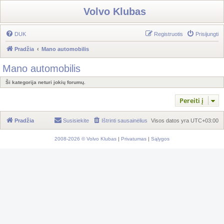
Volvo Klubas
DUK
Registruotis
Prisijungti
Pradžia
Mano automobilis
Mano automobilis
Ši kategorija neturi jokių forumų.
Pereiti į
Pradžia
Susisiekite
Ištrinti sausainėlius
Visos datos yra
UTC+03:00
2008-2026 © Volvo Klubas
|
Privatumas
|
Sąlygos