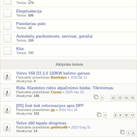
Temos:
174
Eksploatacija
Temos:
595
Pasidariau pats
Temos:
32
Autodalių parduotuvės, servisai, garažai
Temos:
155
Kita
Temos:
737
Aktyvios temos
Volvo V60 D3 2,0 120KW kalimo garsas
Paskutinis pranešimas
Bambalys
«
2026 Bir 12
Atsakymai:
4
Rida. Klastotos ridos atpažinimo būdai. Tikrinimas.
Paskutinis pranešimas
Ciusas
«
2025 Vas 20
Atsakymai:
146
1
12
13
14
15
…
[D5] šiek tiek informacijos apie DPF
Paskutinis pranešimas
gp
«
2024 Gru 26
Atsakymai:
102
1
8
9
10
11
…
Volvo s60 tepalu dingimas
Paskutinis pranešimas
giedrius60
«
2023 Geg 31
Atsakymai:
14
1
2