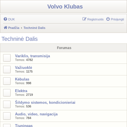
Volvo Klubas
DUK
Registruotis
Prisijungti
Pradžia
Techninė Dalis
Techninė Dalis
Forumas
Variklis, transmisija
Temos:
4782
Važiuoklė
Temos:
1175
Kėbulas
Temos:
998
Elektra
Temos:
2719
Šildymo sistemos, kondicionieriai
Temos:
536
Audio, video, navigacija
Temos:
784
Tiuningas