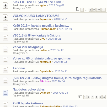
Kiek LIETUVOJE yra VOLVO 480 ?
Paskutinis pranešimas
egiss
«
2013 Geg 09
Atsakymai:
107
1
8
9
10
11
…
VOLVO KLUBO LANKYTOJAMS
Paskutinis pranešimas
Japoncik
«
2010 Bal 21
Xc90 2016m kartais neveikia keyless...
Paskutinis pranešimas
RaimondasV
«
2026 Lie 19
V60 1.6tdi 84kw kartais trūkčioja
Paskutinis pranešimas
CFC
«
2026 Bir 21
Atsakymai:
5
Volvo v90 navigacija
Paskutinis pranešimas
pollux
«
2026 Bir 17
Atsakymai:
1
Volvo xc 60 priekinio valytuvo gedimas
Paskutinis pranešimas
Mindre33
«
2026 Bir 16
Xenonai
Paskutinis pranešimas
Dyzelis74
«
2026 Bir 12
[S60 D5 2.4l 120kw] dingsta trauka, kuro slėgio reguliatorius
Paskutinis pranešimas
Pikcius
«
2026 Bir 04
Atsakymai:
1
Naudotos volvo dalys
Paskutinis pranešimas
Orlando
«
2026 Geg 28
Atsakymai:
54
1
2
3
4
5
6
Xc60 tepalu keitimas
Paskutinis pranešimas
Raimundas1979
«
2026 Geg 22