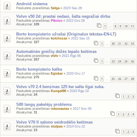
Android sistema
Paskutinis pranešimas
Selga
«
2023 Sau 28
Volvo v50 2d: prastai vedasi, šalta negražiai dirba
Paskutinis pranešimas
Pikcius
«
2022 Gru 28
Atsakymai:
109
1
8
9
10
11
…
Borto kompiuterio užrašai (Originalus tekstas-EN-LT)
Paskutinis pranešimas
kolchozas
«
2022 Sau 15
Atsakymai:
327
1
30
31
32
33
…
Automatinės greičių dėžės tepalo keitimas
Paskutinis pranešimas
vlvlv
«
2021 Rgp 06
Atsakymai:
257
1
23
24
25
26
…
Borto kompiuterio kalba
Paskutinis pranešimas
Egiskar
«
2020 Gru 17
Atsakymai:
275
1
25
26
27
28
…
Volvo v70 2.4 benzinas 125 kw salta ilgai suka.
Paskutinis pranešimas
Kungal98
«
2020 Rgp 10
Atsakymai:
24
1
2
3
S80 langų pakelėjų problema
Paskutinis pranešimas
rokonautas
«
2017 Kov 09
Atsakymai:
31
1
2
3
4
Volvo V70 II salono veidrodėlio keitimas
Paskutinis pranešimas
stulpas
«
2014 Gru 22
Atsakymai:
23
1
2
3