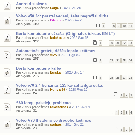
Android sistema
Paskutinis pranešimas
Selga
«
2023 Sau 28
Volvo v50 2d: prastai vedasi, šalta negražiai dirba
Paskutinis pranešimas
Pikcius
«
2022 Gru 28
Atsakymai:
109
1
8
9
10
11
…
Borto kompiuterio užrašai (Originalus tekstas-EN-LT)
Paskutinis pranešimas
kolchozas
«
2022 Sau 15
Atsakymai:
327
1
30
31
32
33
…
Automatinės greičių dėžės tepalo keitimas
Paskutinis pranešimas
vlvlv
«
2021 Rgp 06
Atsakymai:
257
1
23
24
25
26
…
Borto kompiuterio kalba
Paskutinis pranešimas
Egiskar
«
2020 Gru 17
Atsakymai:
275
1
25
26
27
28
…
Volvo v70 2.4 benzinas 125 kw salta ilgai suka.
Paskutinis pranešimas
Kungal98
«
2020 Rgp 10
Atsakymai:
24
1
2
3
S80 langų pakelėjų problema
Paskutinis pranešimas
rokonautas
«
2017 Kov 09
Atsakymai:
31
1
2
3
4
Volvo V70 II salono veidrodėlio keitimas
Paskutinis pranešimas
stulpas
«
2014 Gru 22
Atsakymai:
23
1
2
3