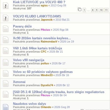
Kiek LIETUVOJE yra VOLVO 480 ?
Paskutinis pranešimas
egiss
«
2013 Geg 09
Atsakymai:
107
1
8
9
10
11
…
VOLVO KLUBO LANKYTOJAMS
Paskutinis pranešimas
Japoncik
«
2010 Bal 21
Pavarų dėžė
Paskutinis pranešimas
Pikcius
«
2026 Rgp 08
Atsakymai:
1
Xc90 2016m kartais neveikia keyless...
Paskutinis pranešimas
RaimondasV
«
2026 Lie 19
V60 1.6tdi 84kw kartais trūkčioja
Paskutinis pranešimas
CFC
«
2026 Bir 21
Atsakymai:
5
Volvo v90 navigacija
Paskutinis pranešimas
pollux
«
2026 Bir 17
Atsakymai:
1
Volvo xc 60 priekinio valytuvo gedimas
Paskutinis pranešimas
Mindre33
«
2026 Bir 16
Xenonai
Paskutinis pranešimas
Dyzelis74
«
2026 Bir 12
[S60 D5 2.4l 120kw] dingsta trauka, kuro slėgio reguliatorius
Paskutinis pranešimas
Pikcius
«
2026 Bir 04
Atsakymai:
1
Naudotos volvo dalys
Paskutinis pranešimas
Orlando
«
2026 Geg 28