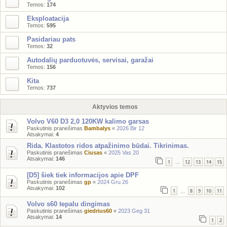
Temos:
174
Eksploatacija
Temos:
595
Pasidariau pats
Temos:
32
Autodalių parduotuvės, servisai, garažai
Temos:
156
Kita
Temos:
737
Aktyvios temos
Volvo V60 D3 2,0 120KW kalimo garsas
Paskutinis pranešimas
Bambalys
«
2026 Bir 12
Atsakymai:
4
Rida. Klastotos ridos atpažinimo būdai. Tikrinimas.
Paskutinis pranešimas
Ciusas
«
2025 Vas 20
Atsakymai:
146
1
12
13
14
15
…
[D5] šiek tiek informacijos apie DPF
Paskutinis pranešimas
gp
«
2024 Gru 26
Atsakymai:
102
1
8
9
10
11
…
Volvo s60 tepalu dingimas
Paskutinis pranešimas
giedrius60
«
2023 Geg 31
Atsakymai:
14
1
2