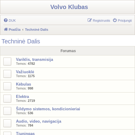
Volvo Klubas
DUK
Registruotis
Prisijungti
Pradžia
Techninė Dalis
Techninė Dalis
Forumas
Variklis, transmisija
Temos:
4782
Važiuoklė
Temos:
1175
Kėbulas
Temos:
998
Elektra
Temos:
2719
Šildymo sistemos, kondicionieriai
Temos:
536
Audio, video, navigacija
Temos:
784
Tiuningas