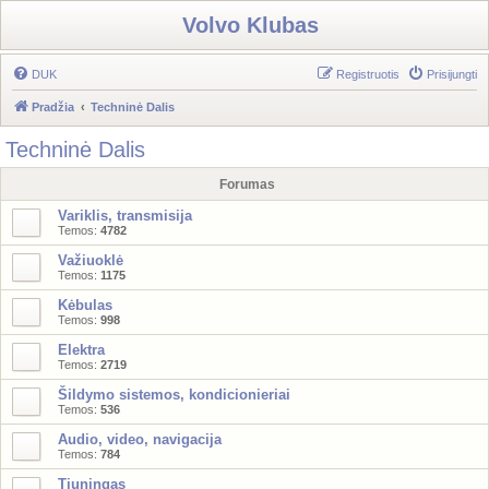
Volvo Klubas
DUK
Registruotis
Prisijungti
Pradžia
Techninė Dalis
Techninė Dalis
Forumas
Variklis, transmisija
Temos:
4782
Važiuoklė
Temos:
1175
Kėbulas
Temos:
998
Elektra
Temos:
2719
Šildymo sistemos, kondicionieriai
Temos:
536
Audio, video, navigacija
Temos:
784
Tiuningas