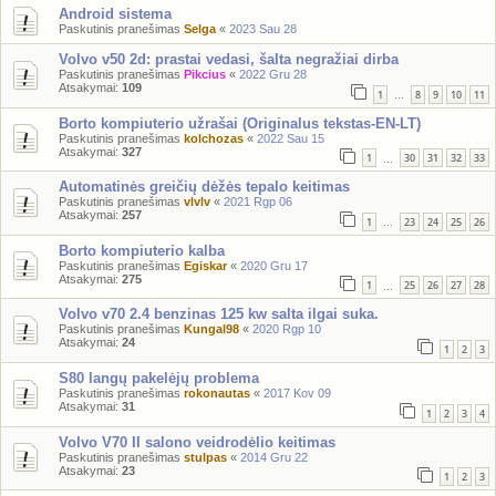
Android sistema
Paskutinis pranešimas
Selga
«
2023 Sau 28
Volvo v50 2d: prastai vedasi, šalta negražiai dirba
Paskutinis pranešimas
Pikcius
«
2022 Gru 28
Atsakymai:
109
1
8
9
10
11
…
Borto kompiuterio užrašai (Originalus tekstas-EN-LT)
Paskutinis pranešimas
kolchozas
«
2022 Sau 15
Atsakymai:
327
1
30
31
32
33
…
Automatinės greičių dėžės tepalo keitimas
Paskutinis pranešimas
vlvlv
«
2021 Rgp 06
Atsakymai:
257
1
23
24
25
26
…
Borto kompiuterio kalba
Paskutinis pranešimas
Egiskar
«
2020 Gru 17
Atsakymai:
275
1
25
26
27
28
…
Volvo v70 2.4 benzinas 125 kw salta ilgai suka.
Paskutinis pranešimas
Kungal98
«
2020 Rgp 10
Atsakymai:
24
1
2
3
S80 langų pakelėjų problema
Paskutinis pranešimas
rokonautas
«
2017 Kov 09
Atsakymai:
31
1
2
3
4
Volvo V70 II salono veidrodėlio keitimas
Paskutinis pranešimas
stulpas
«
2014 Gru 22
Atsakymai:
23
1
2
3