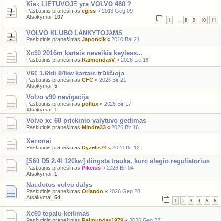
Kiek LIETUVOJE yra VOLVO 480 ?
Paskutinis pranešimas
egiss
«
2013 Geg 09
Atsakymai:
107
1
8
9
10
11
…
VOLVO KLUBO LANKYTOJAMS
Paskutinis pranešimas
Japoncik
«
2010 Bal 21
Xc90 2016m kartais neveikia keyless...
Paskutinis pranešimas
RaimondasV
«
2026 Lie 19
V60 1.6tdi 84kw kartais trūkčioja
Paskutinis pranešimas
CFC
«
2026 Bir 21
Atsakymai:
5
Volvo v90 navigacija
Paskutinis pranešimas
pollux
«
2026 Bir 17
Atsakymai:
1
Volvo xc 60 priekinio valytuvo gedimas
Paskutinis pranešimas
Mindre33
«
2026 Bir 16
Xenonai
Paskutinis pranešimas
Dyzelis74
«
2026 Bir 12
[S60 D5 2.4l 120kw] dingsta trauka, kuro slėgio reguliatorius
Paskutinis pranešimas
Pikcius
«
2026 Bir 04
Atsakymai:
1
Naudotos volvo dalys
Paskutinis pranešimas
Orlando
«
2026 Geg 28
Atsakymai:
54
1
2
3
4
5
6
Xc60 tepalu keitimas
Paskutinis pranešimas
Raimundas1979
«
2026 Geg 22