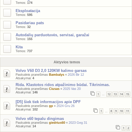
Temos:
174
Eksploatacija
Temos:
595
Pasidariau pats
Temos:
32
Autodalių parduotuvės, servisai, garažai
Temos:
155
Kita
Temos:
737
Aktyvios temos
Volvo V60 D3 2,0 120KW kalimo garsas
Paskutinis pranešimas
Bambalys
«
2026 Bir 12
Atsakymai:
4
Rida. Klastotos ridos atpažinimo būdai. Tikrinimas.
Paskutinis pranešimas
Ciusas
«
2025 Vas 20
Atsakymai:
146
1
12
13
14
15
…
[D5] šiek tiek informacijos apie DPF
Paskutinis pranešimas
gp
«
2024 Gru 26
Atsakymai:
102
1
8
9
10
11
…
Volvo s60 tepalu dingimas
Paskutinis pranešimas
giedrius60
«
2023 Geg 31
Atsakymai:
14
1
2