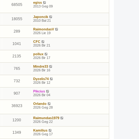
egiss
68505
2013 Geg 09
Japoncik
18055
2010 Bal 21
RaimondasV
289
2026 Lie 19
CFC
1041
2026 Bir 21
pollux
2135
2026 Bir 17
Mindre33
765
2026 Bir 16
Dyzelis74
732
2026 Bir 12
Pikcius
907
2026 Bir 04
Orlando
36923
2026 Geg 28
Raimundas1979
1200
2026 Geg 22
Kamilius
1349
2026 Geg 17