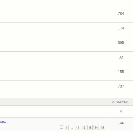
784
174
595
32
155
737
ATSAKYMAI
4
mas.
146
1
11
12
13
14
15
…