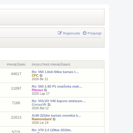
Registruotis
Prisijungti
PRANEŠIMAI
PASKUTINIS PRANEŠIMAS
Re: V60 1.6tdi 84kw kartais t…
44617
P
CFC
e
2026 Bir 21
r
ž
Re: S60 2.4D P1 neatšoka stab…
11097
i
P
Pikcius
ū
e
2025 Lap 17
r
r
ė
ž
Re: VOLVO V40 kapoto atidarym…
7166
t
i
P
GintasVK
i
ū
e
2026 Bal 12
n
r
r
a
ė
ž
Xc90 2016m kartais neveikia k…
22013
u
t
i
P
RaimondasV
j
i
ū
e
2026 Lie 19
a
n
r
r
u
a
ė
ž
Re: V70 2.4 129kw 2010m.
5715
s
u
t