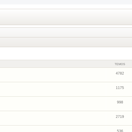
TEMOS
4782
1175
998
2719
536