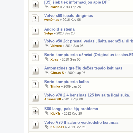
[D5] šiek tiek informacijos apie DPF
slavic
»
2014 Lap 28
Volvo s60 tepalu dingimas
wen0mas
»
2016 Kov 06
Android sistema
Selga
»
2023 Sau 28
Volvo v50 2d: prastai vedasi, šalta negražiai dir
Volvere
»
2014 Sau 05
Borto kompiuterio užrašai (Originalus tekstas-E
Xpas
»
2010 Geg 05
Automatinės greičių dėžės tepalo keitimas
Gintas S
»
2009 Lap 06
Borto kompiuterio kalba
Trinka
»
2009 Lap 03
Volvo v70 2.4 benzinas 125 kw salta ilgai suka.
Arunas868
»
2018 Rgs 08
S80 langų pakelėjų problema
Kick3r
»
2012 Kov 29
Volvo V70 II salono veidrodėlio keitimas
Kaunas1
»
2013 Spa 21