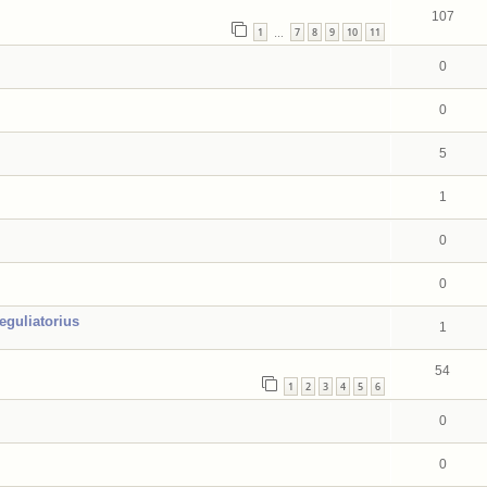
107
1
7
8
9
10
11
…
0
0
5
1
0
0
eguliatorius
1
54
1
2
3
4
5
6
0
0