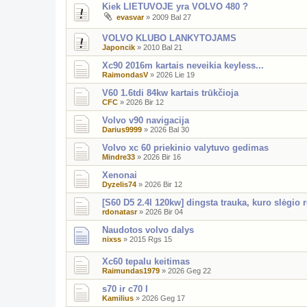
Kiek LIETUVOJE yra VOLVO 480 ?
evasvar
»
2009 Bal 27
VOLVO KLUBO LANKYTOJAMS
Japoncik
»
2010 Bal 21
Xc90 2016m kartais neveikia keyless...
RaimondasV
»
2026 Lie 19
V60 1.6tdi 84kw kartais trūkčioja
CFC
»
2026 Bir 12
Volvo v90 navigacija
Darius9999
»
2026 Bal 30
Volvo xc 60 priekinio valytuvo gedimas
Mindre33
»
2026 Bir 16
Xenonai
Dyzelis74
»
2026 Bir 12
[S60 D5 2.4l 120kw] dingsta trauka, kuro slėgio r
rdonatasr
»
2026 Bir 04
Naudotos volvo dalys
nixss
»
2015 Rgs 15
Xc60 tepalu keitimas
Raimundas1979
»
2026 Geg 22
s70 ir c70 I
Kamilius
»
2026 Geg 17