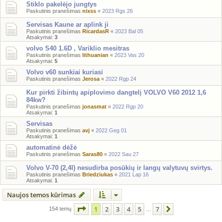
Stiklo pakelėjo jungtys
Paskutinis pranešimas
nixss
«
2023 Rgs 26
Servisas Kaune ar aplink ji
Paskutinis pranešimas
RicardasR
«
2023 Bal 05
Atsakymai:
3
volvo S40 1.6D , Variklio mesitras
Paskutinis pranešimas
lithuanian
«
2023 Vas 20
Atsakymai:
5
Volvo v60 sunkiai kuriasi
Paskutinis pranešimas
Jerosa
«
2022 Rgp 24
Kur pirkti žibintų apiplovimo dangtelį VOLVO V60 2012 1,6
84kw?
Paskutinis pranešimas
jonasmat
«
2022 Rgp 20
Atsakymai:
1
Servisas
Paskutinis pranešimas
avj
«
2022 Geg 01
Atsakymai:
1
automatinė dėžė
Paskutinis pranešimas
Saras80
«
2022 Sau 27
Volvo V-70 (2,4l) nesudirba posūkių ir langų valytuvų svirtys.
Paskutinis pranešimas
Briedziukas
«
2021 Lap 16
Atsakymai:
1
Naujos temos kūrimas
Puslapis
1
iš
7
1
2
3
4
5
7
Kitas
154 temų
…