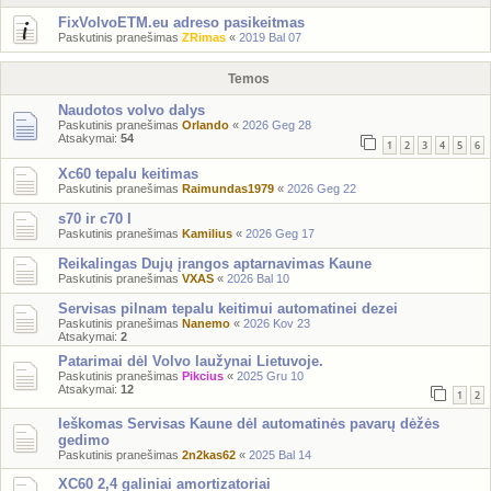
FixVolvoETM.eu adreso pasikeitmas
Paskutinis pranešimas
ZRimas
«
2019 Bal 07
Temos
Naudotos volvo dalys
Paskutinis pranešimas
Orlando
«
2026 Geg 28
Atsakymai:
54
1
2
3
4
5
6
Xc60 tepalu keitimas
Paskutinis pranešimas
Raimundas1979
«
2026 Geg 22
s70 ir c70 I
Paskutinis pranešimas
Kamilius
«
2026 Geg 17
Reikalingas Dujų įrangos aptarnavimas Kaune
Paskutinis pranešimas
VXAS
«
2026 Bal 10
Servisas pilnam tepalu keitimui automatinei dezei
Paskutinis pranešimas
Nanemo
«
2026 Kov 23
Atsakymai:
2
Patarimai dėl Volvo laužynai Lietuvoje.
Paskutinis pranešimas
Pikcius
«
2025 Gru 10
Atsakymai:
12
1
2
Ieškomas Servisas Kaune dėl automatinės pavarų dėžės
gedimo
Paskutinis pranešimas
2n2kas62
«
2025 Bal 14
XC60 2,4 galiniai amortizatoriai