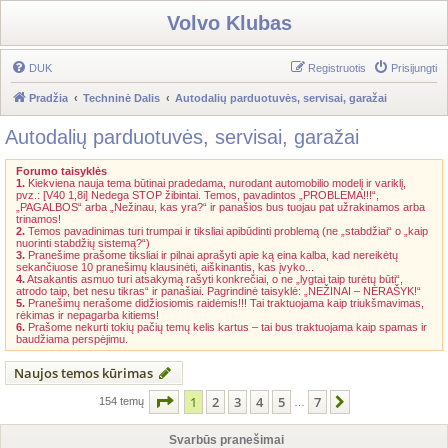
Volvo Klubas
DUK
Registruotis
Prisijungti
Pradžia
Techninė Dalis
Autodalių parduotuvės, servisai, garažai
Autodalių parduotuvės, servisai, garažai
Forumo taisyklės
1.
Kiekviena nauja tema būtinai pradedama, nurodant automobilio modelį ir variklį,
pvz.: [V40 1,8i] Nedega STOP žibintai. Temos, pavadintos „PROBLEMA!!!“,
„PAGALBOS“ arba „Nežinau, kas yra?“ ir panašios bus tuojau pat užrakinamos arba
trinamos!
2.
Temos pavadinimas turi trumpai ir tiksliai apibūdinti problemą (ne „stabdžiai“ o „kaip
nuorinti stabdžių sistemą?“)
3.
Pranešime prašome tiksliai ir pilnai aprašyti apie ką eina kalba, kad nereikėtų
sekančiuose 10 pranešimų klausinėti, aiškinantis, kas įvyko...
4.
Atsakantis asmuo turi atsakymą rašyti konkrečiai, o ne „lygtai taip turėtų būti“,
atrodo taip, bet nesu tikras“ ir panašiai. Pagrindinė taisyklė: „NEŽINAI – NERAŠYK!“
5.
Pranešimų nerašome didžiosiomis raidėmis!!! Tai traktuojama kaip triukšmavimas,
rėkimas ir nepagarba kitiems!
6.
Prašome nekurti tokių pačių temų kelis kartus – tai bus traktuojama kaip spamas ir
baudžiama perspėjimu.
Naujos temos kūrimas
Puslapis
1
iš
7
1
2
3
4
5
7
Kitas
154 temų
…
Svarbūs pranešimai