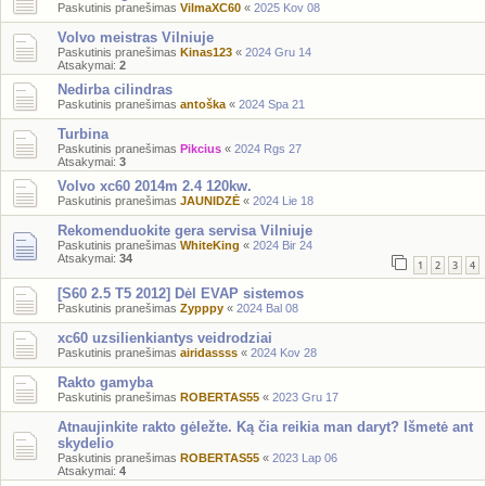
Paskutinis pranešimas
VilmaXC60
«
2025 Kov 08
Volvo meistras Vilniuje
Paskutinis pranešimas
Kinas123
«
2024 Gru 14
Atsakymai:
2
Nedirba cilindras
Paskutinis pranešimas
antoška
«
2024 Spa 21
Turbina
Paskutinis pranešimas
Pikcius
«
2024 Rgs 27
Atsakymai:
3
Volvo xc60 2014m 2.4 120kw.
Paskutinis pranešimas
JAUNIDZĖ
«
2024 Lie 18
Rekomenduokite gera servisa Vilniuje
Paskutinis pranešimas
WhiteKing
«
2024 Bir 24
Atsakymai:
34
1
2
3
4
[S60 2.5 T5 2012] Dėl EVAP sistemos
Paskutinis pranešimas
Zypppy
«
2024 Bal 08
xc60 uzsilienkiantys veidrodziai
Paskutinis pranešimas
airidassss
«
2024 Kov 28
Rakto gamyba
Paskutinis pranešimas
ROBERTAS55
«
2023 Gru 17
Atnaujinkite rakto gėležte. Ką čia reikia man daryt? Išmetė ant
skydelio
Paskutinis pranešimas
ROBERTAS55
«
2023 Lap 06
Atsakymai:
4