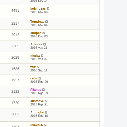
2016 Kov 14
kolchozas
4491
2016 Kov 05
Tomtinas
2217
2016 Kov 04
stulpas
2012
2016 Kov 03
ArtaKas
2305
2016 Vas 21
niurka
2029
2016 Vas 02
wrx
1686
2016 Sau 11
ceba
1957
2015 Rgs 29
Pikcius
2122
2015 Rgs 29
JustasVe
1720
2015 Rgs 21
Andrejka
3082
2015 Rgs 10
raimis66