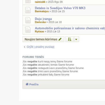
raimis66
»
2015 Rgs 09
Detales is Svedijos Volvo V70 MK3
Barmalejus
»
2015 Lie 15
Duju įranga
Dariuska
»
2015 Lie 18
Automobilio poliravimas ir salono cheminis val
Rytixas
»
2015 Lie 13
Naujos temos kūrimas
Grįžti į pradinį puslapį
FORUMO TEISĖS
Jūs
negalite
kurti naujų temų šiame forume
Jūs
negalite
atsakinėti į temas šiame forume
Jūs
negalite
redaguoti savo pranešimų šiame forume
Jūs
negalite
trinti savo pranešimų šiame forume
Jūs
negalite
prikabinti failų šiame forume
Pradžia