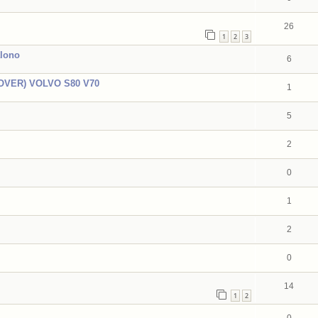
26
1
2
3
alono
6
OVER) VOLVO S80 V70
1
5
2
0
1
2
0
14
1
2