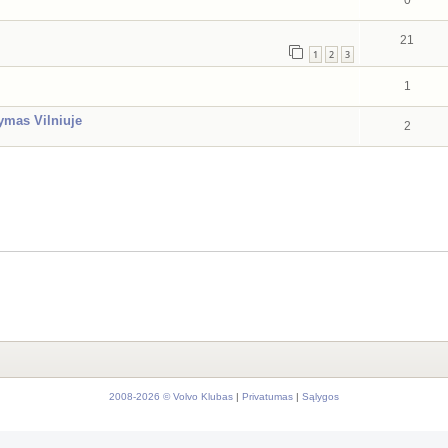
0
21
1
2
3
1
ymas Vilniuje
2
2008-2026 © Volvo Klubas
|
Privatumas
|
Sąlygos