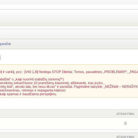
garažai
i
į ir variklį, pvz.: [V40 1,8i] Nedega STOP žibintai. Temos, pavadintos „PROBLEMA!!!“, „PAG
abdžiai“ o „kaip nuorinti stabdžių sistemą?“)
 nereikėtų sekančiuose 10 pranešimų klausinėti, aiškinantis, kas įvyko...
rėtų būti“, atrodo taip, bet nesu tikras“ ir panašiai. Pagrindinė taisyklė: „NEŽINAI – NERAŠYK
riukšmavimas, rėkimas ir nepagarba kitiems!
a kaip spamas ir baudžiama perspėjimu.
ATSAKYMAI
0
ATSAKYMAI