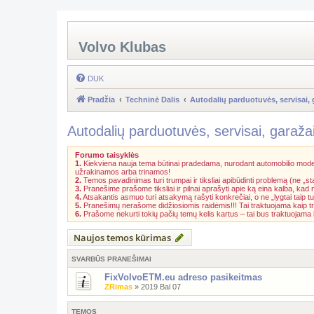
Volvo Klubas
DUK
Pradžia
Techninė Dalis
Autodalių parduotuvės, servisai, 
Autodalių parduotuvės, servisai, garaža
Forumo taisyklės
1.
Kiekviena nauja tema būtinai pradedama, nurodant automobilio model
užrakinamos arba trinamos!
2.
Temos pavadinimas turi trumpai ir tiksliai apibūdinti problemą (ne „st
3.
Pranešime prašome tiksliai ir pilnai aprašyti apie ką eina kalba, kad
4.
Atsakantis asmuo turi atsakymą rašyti konkrečiai, o ne „lygtai taip tu
5.
Pranešimų nerašome didžiosiomis raidėmis!!! Tai traktuojama kaip t
6.
Prašome nekurti tokių pačių temų kelis kartus – tai bus traktuojam
Naujos temos kūrimas
SVARBŪS PRANEŠIMAI
FixVolvoETM.eu adreso pasikeitmas
ZRimas
»
2019 Bal 07
TEMOS