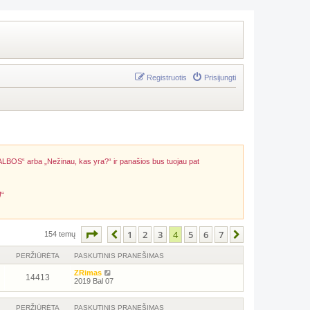
Registruotis
Prisijungti
ALBOS“ arba „Nežinau, kas yra?“ ir panašios bus tuojau pat
!“
Puslapis
4
iš
7
1
2
3
4
5
6
7
Ankstesnis
Kitas
154 temų
PERŽIŪRĖTA
PASKUTINIS PRANEŠIMAS
ZRimas
14413
2019 Bal 07
PERŽIŪRĖTA
PASKUTINIS PRANEŠIMAS