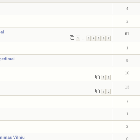
4
2
bai
61
1
3
4
5
6
7
…
1
 gedimai
9
10
1
2
13
1
2
7
1
2
ėmimas Vilniu
0