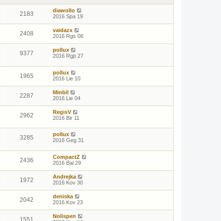
diawollo
2183
2016 Spa 19
vaidazx
2408
2016 Rgs 06
pollux
9377
2016 Rgp 27
pollux
1965
2016 Lie 10
Minbil
2287
2016 Lie 04
RegisV
2962
2016 Bir 11
pollux
3285
2016 Geg 31
CompactZ
2436
2016 Bal 29
Andrejka
1972
2016 Kov 30
deniska
2042
2016 Kov 23
Nolispen
1551