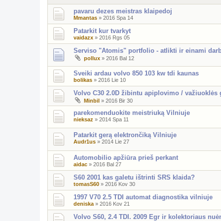
pavaru dezes meistras klaipedoj
Mmantas
»
2016 Spa 14
Patarkit kur tvarkyt
vaidazx
»
2016 Rgs 05
Serviso "Atomis" portfolio - atlikti ir einami dar
pollux
»
2016 Bal 12
Sveiki ardau volvo 850 103 kw tdi kaunas
bolikas
»
2016 Lie 10
Volvo C30 2.0D žibintu apiplovimo / važiuoklės
Minbil
»
2016 Bir 30
parekomenduokite meistriuką Vilniuje
nieksaz
»
2014 Spa 11
Patarkit gerą elektrončiką Vilniuje
Audr1us
»
2014 Lie 27
Automobilio apžiūra prieš perkant
aidac
»
2016 Bal 27
S60 2001 kas galetu ištrinti SRS klaida?
tomasS60
»
2016 Kov 30
1997 V70 2.5 TDI automat diagnostika vilniuje
deniska
»
2016 Kov 21
Volvo S60, 2.4 TDI. 2009 Egr ir kolektoriaus nu