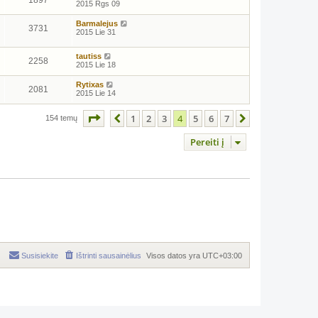
1897
2015 Rgs 09
Barmalejus
3731
2015 Lie 31
tautiss
2258
2015 Lie 18
Rytixas
2081
2015 Lie 14
Puslapis
4
iš
7
1
2
3
4
5
6
7
Ankstesnis
Kitas
154 temų
Pereiti į
Susisiekite
Ištrinti sausainėlius
Visos datos yra
UTC+03:00