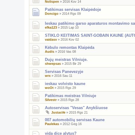
Nolispen
»
2016 Kov 14
Patikimas servisas Klaipėdoje
Doncigo
»
2014 Rgs 09
Ieskau patikimo garso aparaturos montavimo s
efka123
»
2015 Lap 10
STIKLO KEITIMAS SAINT-GOBAIN KAUNE (AUT
vaidasv
»
2016 Kov 02
Kėbulo remontas Klaipėda
Audis
»
2016 Vas 08
Dujų meistras Vilniuje.
shwepsas
»
2015 Bir 29
Servisas Panevezyje
wrx
»
2016 Sau 11
ieskau volvisto kaune
woOt
»
2015 Rgs 29
Patikimas meistras Vilniuje
Silvestr
»
2015 Rgs 28
Autoservisas "Vesas" Anykšiuose
JustasVe
»
2015 Rgs 21
007 automobilių servisas Kaune
Paulekas
»
2012 Geg 16
vida dice alytus?