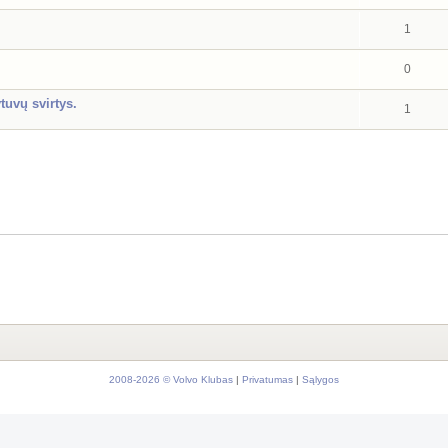
1
0
tuvų svirtys.
1
2008-2026 © Volvo Klubas
|
Privatumas
|
Sąlygos