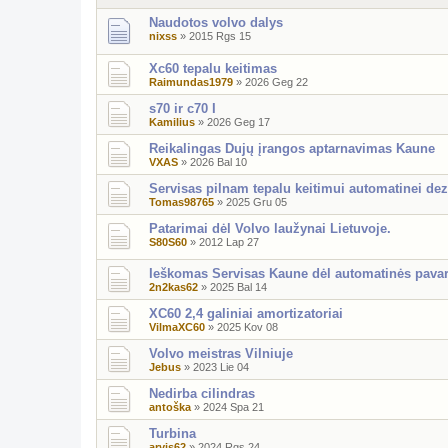
Naudotos volvo dalys
nixss
»
2015 Rgs 15
Xc60 tepalu keitimas
Raimundas1979
»
2026 Geg 22
s70 ir c70 I
Kamilius
»
2026 Geg 17
Reikalingas Dujų įrangos aptarnavimas Kaune
VXAS
»
2026 Bal 10
Servisas pilnam tepalu keitimui automatinei dez
Tomas98765
»
2025 Gru 05
Patarimai dėl Volvo laužynai Lietuvoje.
S80S60
»
2012 Lap 27
Ieškomas Servisas Kaune dėl automatinės pava
2n2kas62
»
2025 Bal 14
XC60 2,4 galiniai amortizatoriai
VilmaXC60
»
2025 Kov 08
Volvo meistras Vilniuje
Jebus
»
2023 Lie 04
Nedirba cilindras
antoška
»
2024 Spa 21
Turbina
arvis62
»
2024 Rgs 24