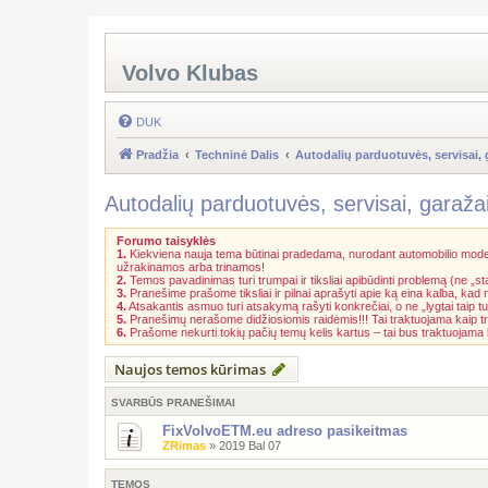
Volvo Klubas
DUK
Pradžia
Techninė Dalis
Autodalių parduotuvės, servisai, 
Autodalių parduotuvės, servisai, garaža
Forumo taisyklės
1.
Kiekviena nauja tema būtinai pradedama, nurodant automobilio model
užrakinamos arba trinamos!
2.
Temos pavadinimas turi trumpai ir tiksliai apibūdinti problemą (ne „st
3.
Pranešime prašome tiksliai ir pilnai aprašyti apie ką eina kalba, kad
4.
Atsakantis asmuo turi atsakymą rašyti konkrečiai, o ne „lygtai taip tu
5.
Pranešimų nerašome didžiosiomis raidėmis!!! Tai traktuojama kaip t
6.
Prašome nekurti tokių pačių temų kelis kartus – tai bus traktuojam
Naujos temos kūrimas
SVARBŪS PRANEŠIMAI
FixVolvoETM.eu adreso pasikeitmas
ZRimas
»
2019 Bal 07
TEMOS