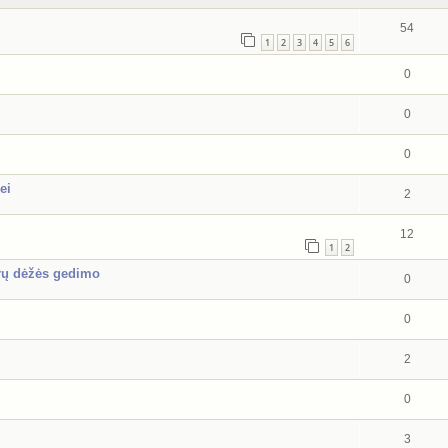
54
1
2
3
4
5
6
0
0
0
ei
2
12
1
2
rų dėžės gedimo
0
0
2
0
3