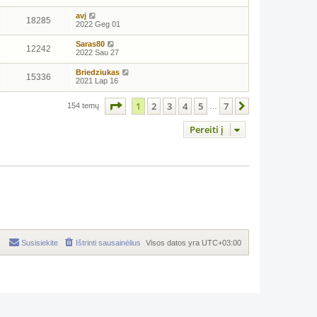
avj
18285
2022 Geg 01
Saras80
12242
2022 Sau 27
Briedziukas
15336
2021 Lap 16
Puslapis
1
iš
7
1
2
3
4
5
7
Kitas
154 temų
…
Pereiti į
Susisiekite
Ištrinti sausainėlius
Visos datos yra
UTC+03:00