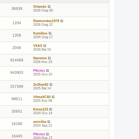
Orlando
36939
2026 Geg 28
Raimundas1979
1204
2026 Geg 22
Kamilius
1358
2026 Geg 17
VXAS
2048
2026 Bal 10
Nanemo
914489
2026 Kov 23
Pikcius
943903
2025 Gru 10
2n2kas62
257399
2025 Bal 14
VilmaXC60
99611
2025 Kov 08
Kinas123
35601
2024 Gru 14
antoška
16186
2024 Spa 21
Pikcius
16445
2024 Rgs 27