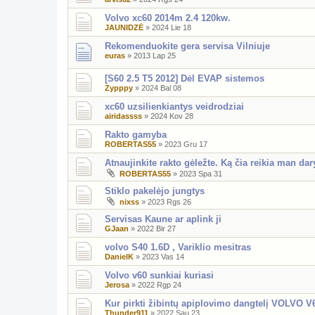
Volvo xc60 2014m 2.4 120kw.
JAUNIDZĖ
»
2024 Lie 18
Rekomenduokite gera servisa Vilniuje
euras
»
2013 Lap 25
[S60 2.5 T5 2012] Dėl EVAP sistemos
Zypppy
»
2024 Bal 08
xc60 uzsilienkiantys veidrodziai
airidassss
»
2024 Kov 28
Rakto gamyba
ROBERTAS55
»
2023 Gru 17
Atnaujinkite rakto gėležte. Ką čia reikia man dar
ROBERTAS55
»
2023 Spa 31
Stiklo pakelėjo jungtys
nixss
»
2023 Rgs 26
Servisas Kaune ar aplink ji
GJaan
»
2022 Bir 27
volvo S40 1.6D , Variklio mesitras
DanielK
»
2023 Vas 14
Volvo v60 sunkiai kuriasi
Jerosa
»
2022 Rgp 24
Kur pirkti žibintų apiplovimo dangtelį VOLVO V
Thunder911
»
2022 Sau 23