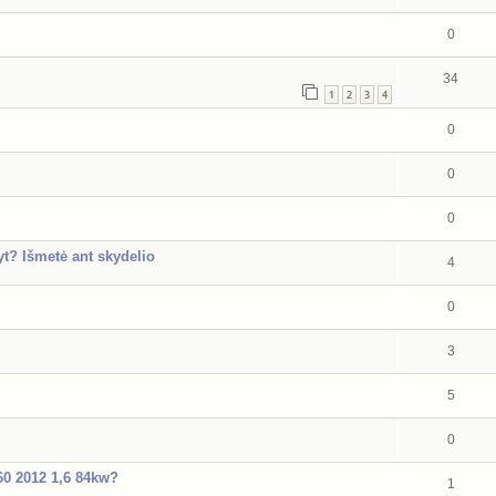
0
34
1
2
3
4
0
0
0
yt? Išmetė ant skydelio
4
0
3
5
0
60 2012 1,6 84kw?
1