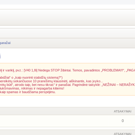
garažai
i
į ir variklį, pvz.: [V40 1,8i] Nedega STOP žibintai. Temos, pavadintos „PROBLEMA!!!“, „PAG
abdžiai“ o „kaip nuorinti stabdžių sistemą?“)
 nereikėtų sekančiuose 10 pranešimų klausinėti, aiškinantis, kas įvyko...
rėtų būti“, atrodo taip, bet nesu tikras“ ir panašiai. Pagrindinė taisyklė: „NEŽINAI – NERAŠYK
riukšmavimas, rėkimas ir nepagarba kitiems!
a kaip spamas ir baudžiama perspėjimu.
ATSAKYMAI
0
ATSAKYMAI