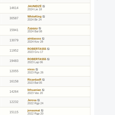
JAUNIDZĖ
14614
2024 Lie 18
WhiteKing
30587
2024 Bir 24
Zypppy
15941
2024 Bal 08
airidassss
13079
2024 Kov 28
ROBERTAS55
11952
2023 Gru 17
ROBERTAS55
19483
2023 Lap 06
nixss
12055
2023 Rgs 26
RicardasR
16158
2023 Bal 05
lithuanian
14264
2023 Vas 20
Jerosa
12232
2022 Rgp 24
jonasmat
15115
2022 Rgp 20