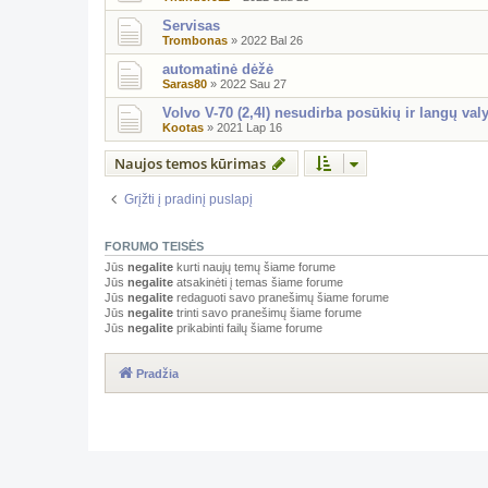
Servisas
Trombonas
»
2022 Bal 26
automatinė dėžė
Saras80
»
2022 Sau 27
Volvo V-70 (2,4l) nesudirba posūkių ir langų valy
Kootas
»
2021 Lap 16
Naujos temos kūrimas
Grįžti į pradinį puslapį
FORUMO TEISĖS
Jūs
negalite
kurti naujų temų šiame forume
Jūs
negalite
atsakinėti į temas šiame forume
Jūs
negalite
redaguoti savo pranešimų šiame forume
Jūs
negalite
trinti savo pranešimų šiame forume
Jūs
negalite
prikabinti failų šiame forume
Pradžia