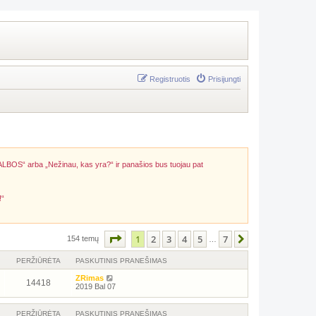
Registruotis
Prisijungti
ALBOS“ arba „Nežinau, kas yra?“ ir panašios bus tuojau pat
!“
Puslapis
1
iš
7
1
2
3
4
5
7
Kitas
154 temų
…
PERŽIŪRĖTA
PASKUTINIS PRANEŠIMAS
ZRimas
14418
2019 Bal 07
PERŽIŪRĖTA
PASKUTINIS PRANEŠIMAS