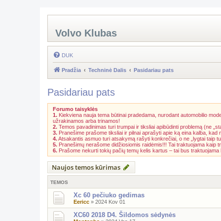
Volvo Klubas
DUK
Pradžia
Techninė Dalis
Pasidariau pats
Pasidariau pats
Forumo taisyklės
1.
Kiekviena nauja tema būtinai pradedama, nurodant automobilio model
užrakinamos arba trinamos!
2.
Temos pavadinimas turi trumpai ir tiksliai apibūdinti problemą (ne „st
3.
Pranešime prašome tiksliai ir pilnai aprašyti apie ką eina kalba, kad
4.
Atsakantis asmuo turi atsakymą rašyti konkrečiai, o ne „lygtai taip tu
5.
Pranešimų nerašome didžiosiomis raidėmis!!! Tai traktuojama kaip t
6.
Prašome nekurti tokių pačių temų kelis kartus – tai bus traktuojam
Naujos temos kūrimas
TEMOS
Xc 60 pečiuko gedimas
Eericc
»
2024 Kov 01
XC60 2018 D4. Šildomos sėdynės