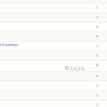
1
4
0
9
t D padėtyje
1
5
31
1
2
3
4
5
2
1
1