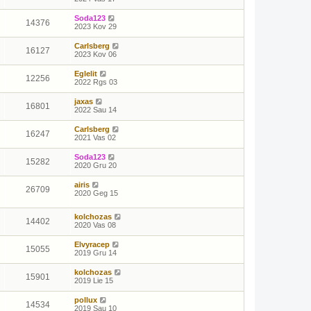
Soda123
14376
2023 Kov 29
Carlsberg
16127
2023 Kov 06
Eglelit
12256
2022 Rgs 03
jaxas
16801
2022 Sau 14
Carlsberg
16247
2021 Vas 02
Soda123
15282
2020 Gru 20
airis
26709
2020 Geg 15
kolchozas
14402
2020 Vas 08
Elvyracep
15055
2019 Gru 14
kolchozas
15901
2019 Lie 15
pollux
14534
2019 Sau 10