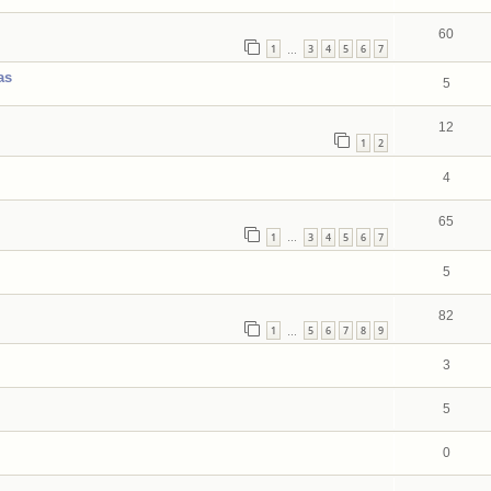
60
1
3
4
5
6
7
…
as
5
12
1
2
4
65
1
3
4
5
6
7
…
5
82
1
5
6
7
8
9
…
3
5
0