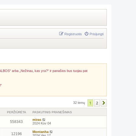
Registruotis
Prisijungti
ALBOS“ arba „Nežinau, kas yra?“ ir panašios bus tuojau pat
!“
1
2
Kitas
32 temų
PERŽIŪRĖTA
PASKUTINIS PRANEŠIMAS
miras
558343
2024 Kov 04
Montanha
12196
2024 Vas 17