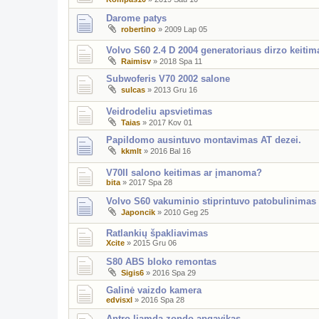
Darome patys
robertino
»
2009 Lap 05
Volvo S60 2.4 D 2004 generatoriaus dirzo keitim
Raimisv
»
2018 Spa 11
Subwoferis V70 2002 salone
sulcas
»
2013 Gru 16
Veidrodeliu apsvietimas
Taias
»
2017 Kov 01
Papildomo ausintuvo montavimas AT dezei.
kkmlt
»
2016 Bal 16
V70II salono keitimas ar įmanoma?
bita
»
2017 Spa 28
Volvo S60 vakuminio stiprintuvo patobulinimas
Japoncik
»
2010 Geg 25
Ratlankių špakliavimas
Xcite
»
2015 Gru 06
S80 ABS bloko remontas
Sigis6
»
2016 Spa 29
Galinė vaizdo kamera
edvisxl
»
2016 Spa 28
Antro liamda zondo apgavikas