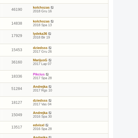
kolchozas
46190
2018 Gru 16
kolchozas
14838
2018 Spa 13
lydeka36
17929
2018 Bir 19
dziedsss
15453
2017 Gru 26
MarijusG
36160
2017 Lap 07
Pikcius
18336
2017 Spa 28
Andrejka
51284
2017 Rgs 10
dziedsss
18127
2017 Vas 04
Andrejka
15049
2016 Spa 30
edvisxl
13517
2016 Spa 28
Andrejka