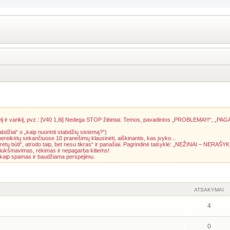
į ir variklį, pvz.: [V40 1,8i] Nedega STOP žibintai. Temos, pavadintos „PROBLEMA!!!“, „PAG
abdžiai“ o „kaip nuorinti stabdžių sistemą?“)
 nereikėtų sekančiuose 10 pranešimų klausinėti, aiškinantis, kas įvyko...
rėtų būti“, atrodo taip, bet nesu tikras“ ir panašiai. Pagrindinė taisyklė: „NEŽINAI – NERAŠYK
riukšmavimas, rėkimas ir nepagarba kitiems!
a kaip spamas ir baudžiama perspėjimu.
ATSAKYMAI
4
0