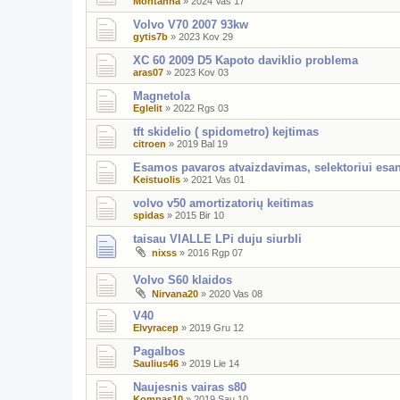
Montanha
»
2024 Vas 17
Volvo V70 2007 93kw
gytis7b
»
2023 Kov 29
XC 60 2009 D5 Kapoto daviklio problema
aras07
»
2023 Kov 03
Magnetola
Eglelit
»
2022 Rgs 03
tft skidelio ( spidometro) kejtimas
citroen
»
2019 Bal 19
Esamos pavaros atvaizdavimas, selektoriui esan
Keistuolis
»
2021 Vas 01
volvo v50 amortizatorių keitimas
spidas
»
2015 Bir 10
taisau VIALLE LPi duju siurbli
nixss
»
2016 Rgp 07
Volvo S60 klaidos
Nirvana20
»
2020 Vas 08
V40
Elvyracep
»
2019 Gru 12
Pagalbos
Saulius46
»
2019 Lie 14
Naujesnis vairas s80
Kompas10
»
2019 Sau 10