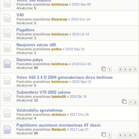
Volvo S60 klaidos
Paskutinis pranešimas
kolchozas
«
2020 Vas 08
Atsakymai:
5
V40
Paskutinis pranešimas
Elvyracep
«
2019 Gru 14
Atsakymai:
2
Pagalbos
Paskutinis pranešimas
kolchozas
«
2019 Lie 15
Atsakymai:
1
Naujesnis vairas s80
Paskutinis pranešimas
pollux
«
2019 Sau 10
Atsakymai:
1
Darome patys
Paskutinis pranešimas
kolchozas
«
2018 Gru 16
Atsakymai:
60
1
4
5
6
7
…
Volvo S60 2.4 D 2004 generatoriaus dirzo keitimas
Paskutinis pranešimas
kolchozas
«
2018 Spa 13
Atsakymai:
5
Subwoferis V70 2002 salone
Paskutinis pranešimas
lydeka36
«
2018 Bir 19
Atsakymai:
12
1
2
Veidrodeliu apsvietimas
Paskutinis pranešimas
dziedsss
«
2017 Gru 26
Atsakymai:
4
Papildomo ausintuvo montavimas AT dezei.
Paskutinis pranešimas
MarijusG
«
2017 Lap 07
Atsakymai:
65
1
4
5
6
7
…