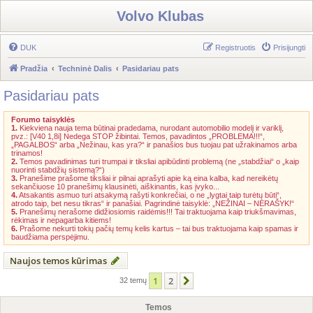
Volvo Klubas
DUK
Registruotis
Prisijungti
Pradžia
Techninė Dalis
Pasidariau pats
Pasidariau pats
Forumo taisyklės
1.
Kiekviena nauja tema būtinai pradedama, nurodant automobilio modelį ir variklį,
pvz.: [V40 1,8i] Nedega STOP žibintai. Temos, pavadintos „PROBLEMA!!!“,
„PAGALBOS“ arba „Nežinau, kas yra?“ ir panašios bus tuojau pat užrakinamos arba
trinamos!
2.
Temos pavadinimas turi trumpai ir tiksliai apibūdinti problemą (ne „stabdžiai“ o „kaip
nuorinti stabdžių sistemą?“)
3.
Pranešime prašome tiksliai ir pilnai aprašyti apie ką eina kalba, kad nereikėtų
sekančiuose 10 pranešimų klausinėti, aiškinantis, kas įvyko...
4.
Atsakantis asmuo turi atsakymą rašyti konkrečiai, o ne „lygtai taip turėtų būti“,
atrodo taip, bet nesu tikras“ ir panašiai. Pagrindinė taisyklė: „NEŽINAI – NERAŠYK!“
5.
Pranešimų nerašome didžiosiomis raidėmis!!! Tai traktuojama kaip triukšmavimas,
rėkimas ir nepagarba kitiems!
6.
Prašome nekurti tokių pačių temų kelis kartus – tai bus traktuojama kaip spamas ir
baudžiama perspėjimu.
Naujos temos kūrimas
1
2
Kitas
32 temų
Temos