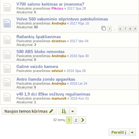
V70II salono keitimas ar įmanoma?
Paskutinis pranešimas
Pikcius
«
2017 Spa 28
Atsakymai:
5
Volvo S60 vakuminio stiprintuvo patobulinimas
Paskutinis pranešimas
Andrejka
«
2017 Rgs 10
Atsakymai:
82
1
6
7
8
9
…
Ratlankių špakliavimas
Paskutinis pranešimas
dziedsss
«
2017 Vas 04
Atsakymai:
3
S80 ABS bloko remontas
Paskutinis pranešimas
Andrejka
«
2016 Spa 30
Atsakymai:
5
Galinė vaizdo kamera
Paskutinis pranešimas
edvisxl
«
2016 Spa 28
Antro liamda zondo apgavikas
Paskutinis pranešimas
Andrejka
«
2016 Lie 24
Atsakymai:
5
v40 1,9 dci 85kw vožtuvų reguliavimas
Paskutinis pranešimas
mariusv6
«
2016 Kov 01
Atsakymai:
1
Naujos temos kūrimas
1
2
Kitas
32 temų
Pereiti į