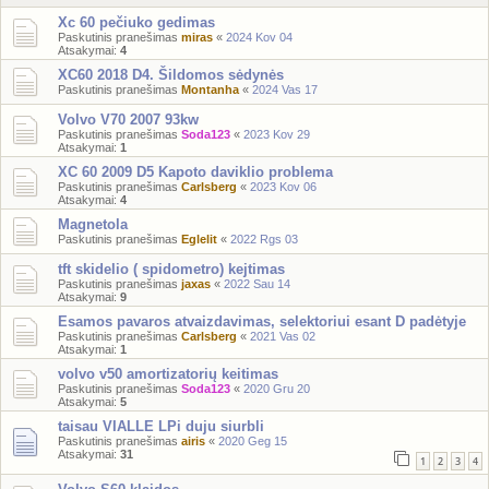
Xc 60 pečiuko gedimas
Paskutinis pranešimas
miras
«
2024 Kov 04
Atsakymai:
4
XC60 2018 D4. Šildomos sėdynės
Paskutinis pranešimas
Montanha
«
2024 Vas 17
Volvo V70 2007 93kw
Paskutinis pranešimas
Soda123
«
2023 Kov 29
Atsakymai:
1
XC 60 2009 D5 Kapoto daviklio problema
Paskutinis pranešimas
Carlsberg
«
2023 Kov 06
Atsakymai:
4
Magnetola
Paskutinis pranešimas
Eglelit
«
2022 Rgs 03
tft skidelio ( spidometro) kejtimas
Paskutinis pranešimas
jaxas
«
2022 Sau 14
Atsakymai:
9
Esamos pavaros atvaizdavimas, selektoriui esant D padėtyje
Paskutinis pranešimas
Carlsberg
«
2021 Vas 02
Atsakymai:
1
volvo v50 amortizatorių keitimas
Paskutinis pranešimas
Soda123
«
2020 Gru 20
Atsakymai:
5
taisau VIALLE LPi duju siurbli
Paskutinis pranešimas
airis
«
2020 Geg 15
Atsakymai:
31
1
2
3
4