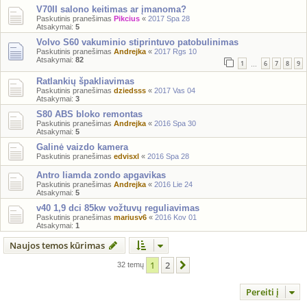
V70II salono keitimas ar įmanoma?
Paskutinis pranešimas
Pikcius
«
2017 Spa 28
Atsakymai:
5
Volvo S60 vakuminio stiprintuvo patobulinimas
Paskutinis pranešimas
Andrejka
«
2017 Rgs 10
Atsakymai:
82
1
6
7
8
9
…
Ratlankių špakliavimas
Paskutinis pranešimas
dziedsss
«
2017 Vas 04
Atsakymai:
3
S80 ABS bloko remontas
Paskutinis pranešimas
Andrejka
«
2016 Spa 30
Atsakymai:
5
Galinė vaizdo kamera
Paskutinis pranešimas
edvisxl
«
2016 Spa 28
Antro liamda zondo apgavikas
Paskutinis pranešimas
Andrejka
«
2016 Lie 24
Atsakymai:
5
v40 1,9 dci 85kw vožtuvų reguliavimas
Paskutinis pranešimas
mariusv6
«
2016 Kov 01
Atsakymai:
1
Naujos temos kūrimas
1
2
Kitas
32 temų
Pereiti į