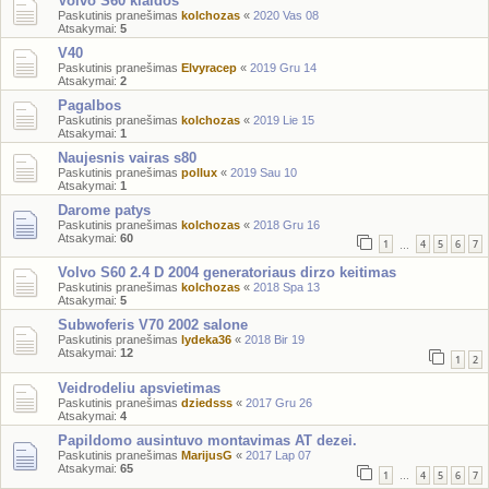
Volvo S60 klaidos
Paskutinis pranešimas
kolchozas
«
2020 Vas 08
Atsakymai:
5
V40
Paskutinis pranešimas
Elvyracep
«
2019 Gru 14
Atsakymai:
2
Pagalbos
Paskutinis pranešimas
kolchozas
«
2019 Lie 15
Atsakymai:
1
Naujesnis vairas s80
Paskutinis pranešimas
pollux
«
2019 Sau 10
Atsakymai:
1
Darome patys
Paskutinis pranešimas
kolchozas
«
2018 Gru 16
Atsakymai:
60
1
4
5
6
7
…
Volvo S60 2.4 D 2004 generatoriaus dirzo keitimas
Paskutinis pranešimas
kolchozas
«
2018 Spa 13
Atsakymai:
5
Subwoferis V70 2002 salone
Paskutinis pranešimas
lydeka36
«
2018 Bir 19
Atsakymai:
12
1
2
Veidrodeliu apsvietimas
Paskutinis pranešimas
dziedsss
«
2017 Gru 26
Atsakymai:
4
Papildomo ausintuvo montavimas AT dezei.
Paskutinis pranešimas
MarijusG
«
2017 Lap 07
Atsakymai:
65
1
4
5
6
7
…