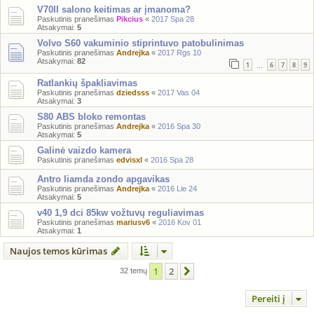
V70II salono keitimas ar įmanoma?
Paskutinis pranešimas
Pikcius
«
2017 Spa 28
Atsakymai:
5
Volvo S60 vakuminio stiprintuvo patobulinimas
Paskutinis pranešimas
Andrejka
«
2017 Rgs 10
Atsakymai:
82
1
6
7
8
9
…
Ratlankių špakliavimas
Paskutinis pranešimas
dziedsss
«
2017 Vas 04
Atsakymai:
3
S80 ABS bloko remontas
Paskutinis pranešimas
Andrejka
«
2016 Spa 30
Atsakymai:
5
Galinė vaizdo kamera
Paskutinis pranešimas
edvisxl
«
2016 Spa 28
Antro liamda zondo apgavikas
Paskutinis pranešimas
Andrejka
«
2016 Lie 24
Atsakymai:
5
v40 1,9 dci 85kw vožtuvų reguliavimas
Paskutinis pranešimas
mariusv6
«
2016 Kov 01
Atsakymai:
1
Naujos temos kūrimas
1
2
Kitas
32 temų
Pereiti į