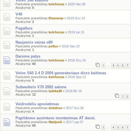
Volvo S60 klaidos
Paskutinis pranešimas
kolchozas
«
2020 Vas 08
Atsakymai:
5
V40
Paskutinis pranešimas
Elvyracep
«
2019 Gru 14
Atsakymai:
2
Pagalbos
Paskutinis pranešimas
kolchozas
«
2019 Lie 15
Atsakymai:
1
Naujesnis vairas s80
Paskutinis pranešimas
pollux
«
2019 Sau 10
Atsakymai:
1
Darome patys
Paskutinis pranešimas
kolchozas
«
2018 Gru 16
Atsakymai:
60
1
4
5
6
7
…
Volvo S60 2.4 D 2004 generatoriaus dirzo keitimas
Paskutinis pranešimas
kolchozas
«
2018 Spa 13
Atsakymai:
5
Subwoferis V70 2002 salone
Paskutinis pranešimas
lydeka36
«
2018 Bir 19
Atsakymai:
12
1
2
Veidrodeliu apsvietimas
Paskutinis pranešimas
dziedsss
«
2017 Gru 26
Atsakymai:
4
Papildomo ausintuvo montavimas AT dezei.
Paskutinis pranešimas
MarijusG
«
2017 Lap 07
Atsakymai:
65
1
4
5
6
7
…