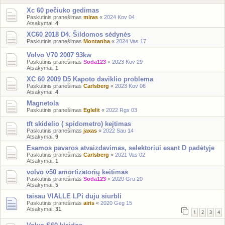
Xc 60 pečiuko gedimas
Paskutinis pranešimas
miras
«
2024 Kov 04
Atsakymai:
4
XC60 2018 D4. Šildomos sėdynės
Paskutinis pranešimas
Montanha
«
2024 Vas 17
Volvo V70 2007 93kw
Paskutinis pranešimas
Soda123
«
2023 Kov 29
Atsakymai:
1
XC 60 2009 D5 Kapoto daviklio problema
Paskutinis pranešimas
Carlsberg
«
2023 Kov 06
Atsakymai:
4
Magnetola
Paskutinis pranešimas
Eglelit
«
2022 Rgs 03
tft skidelio ( spidometro) kejtimas
Paskutinis pranešimas
jaxas
«
2022 Sau 14
Atsakymai:
9
Esamos pavaros atvaizdavimas, selektoriui esant D padėtyje
Paskutinis pranešimas
Carlsberg
«
2021 Vas 02
Atsakymai:
1
volvo v50 amortizatorių keitimas
Paskutinis pranešimas
Soda123
«
2020 Gru 20
Atsakymai:
5
taisau VIALLE LPi duju siurbli
Paskutinis pranešimas
airis
«
2020 Geg 15
Atsakymai:
31
1
2
3
4