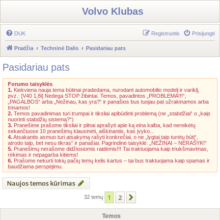
Volvo Klubas
DUK
Registruotis
Prisijungti
Pradžia
Techninė Dalis
Pasidariau pats
Pasidariau pats
Forumo taisyklės
1.
Kiekviena nauja tema būtinai pradedama, nurodant automobilio modelį ir variklį,
pvz.: [V40 1,8i] Nedega STOP žibintai. Temos, pavadintos „PROBLEMA!!!“,
„PAGALBOS“ arba „Nežinau, kas yra?“ ir panašios bus tuojau pat užrakinamos arba
trinamos!
2.
Temos pavadinimas turi trumpai ir tiksliai apibūdinti problemą (ne „stabdžiai“ o „kaip
nuorinti stabdžių sistemą?“)
3.
Pranešime prašome tiksliai ir pilnai aprašyti apie ką eina kalba, kad nereikėtų
sekančiuose 10 pranešimų klausinėti, aiškinantis, kas įvyko...
4.
Atsakantis asmuo turi atsakymą rašyti konkrečiai, o ne „lygtai taip turėtų būti“,
atrodo taip, bet nesu tikras“ ir panašiai. Pagrindinė taisyklė: „NEŽINAI – NERAŠYK!“
5.
Pranešimų nerašome didžiosiomis raidėmis!!! Tai traktuojama kaip triukšmavimas,
rėkimas ir nepagarba kitiems!
6.
Prašome nekurti tokių pačių temų kelis kartus – tai bus traktuojama kaip spamas ir
baudžiama perspėjimu.
Naujos temos kūrimas
1
2
Kitas
32 temų
Temos