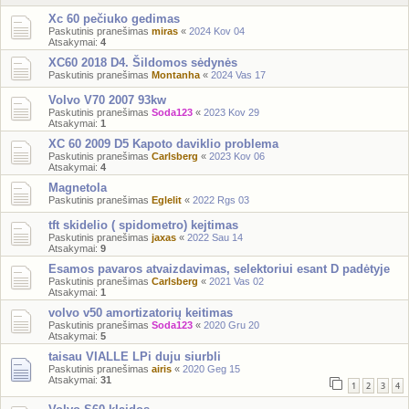
Xc 60 pečiuko gedimas
Paskutinis pranešimas
miras
«
2024 Kov 04
Atsakymai:
4
XC60 2018 D4. Šildomos sėdynės
Paskutinis pranešimas
Montanha
«
2024 Vas 17
Volvo V70 2007 93kw
Paskutinis pranešimas
Soda123
«
2023 Kov 29
Atsakymai:
1
XC 60 2009 D5 Kapoto daviklio problema
Paskutinis pranešimas
Carlsberg
«
2023 Kov 06
Atsakymai:
4
Magnetola
Paskutinis pranešimas
Eglelit
«
2022 Rgs 03
tft skidelio ( spidometro) kejtimas
Paskutinis pranešimas
jaxas
«
2022 Sau 14
Atsakymai:
9
Esamos pavaros atvaizdavimas, selektoriui esant D padėtyje
Paskutinis pranešimas
Carlsberg
«
2021 Vas 02
Atsakymai:
1
volvo v50 amortizatorių keitimas
Paskutinis pranešimas
Soda123
«
2020 Gru 20
Atsakymai:
5
taisau VIALLE LPi duju siurbli
Paskutinis pranešimas
airis
«
2020 Geg 15
Atsakymai:
31
1
2
3
4