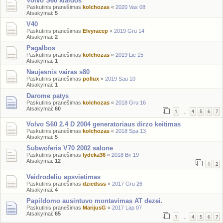
Volvo S60 klaidos
Paskutinis pranešimas
kolchozas
«
2020 Vas 08
Atsakymai:
5
V40
Paskutinis pranešimas
Elvyracep
«
2019 Gru 14
Atsakymai:
2
Pagalbos
Paskutinis pranešimas
kolchozas
«
2019 Lie 15
Atsakymai:
1
Naujesnis vairas s80
Paskutinis pranešimas
pollux
«
2019 Sau 10
Atsakymai:
1
Darome patys
Paskutinis pranešimas
kolchozas
«
2018 Gru 16
Atsakymai:
60
1
4
5
6
7
…
Volvo S60 2.4 D 2004 generatoriaus dirzo keitimas
Paskutinis pranešimas
kolchozas
«
2018 Spa 13
Atsakymai:
5
Subwoferis V70 2002 salone
Paskutinis pranešimas
lydeka36
«
2018 Bir 19
Atsakymai:
12
1
2
Veidrodeliu apsvietimas
Paskutinis pranešimas
dziedsss
«
2017 Gru 26
Atsakymai:
4
Papildomo ausintuvo montavimas AT dezei.
Paskutinis pranešimas
MarijusG
«
2017 Lap 07
Atsakymai:
65
1
4
5
6
7
…