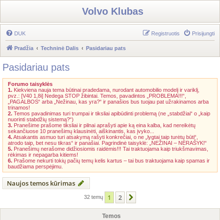
Volvo Klubas
DUK
Registruotis
Prisijungti
Pradžia
Techninė Dalis
Pasidariau pats
Pasidariau pats
Forumo taisyklės
1.
Kiekviena nauja tema būtinai pradedama, nurodant automobilio modelį ir variklį,
pvz.: [V40 1,8i] Nedega STOP žibintai. Temos, pavadintos „PROBLEMA!!!“,
„PAGALBOS“ arba „Nežinau, kas yra?“ ir panašios bus tuojau pat užrakinamos arba
trinamos!
2.
Temos pavadinimas turi trumpai ir tiksliai apibūdinti problemą (ne „stabdžiai“ o „kaip
nuorinti stabdžių sistemą?“)
3.
Pranešime prašome tiksliai ir pilnai aprašyti apie ką eina kalba, kad nereikėtų
sekančiuose 10 pranešimų klausinėti, aiškinantis, kas įvyko...
4.
Atsakantis asmuo turi atsakymą rašyti konkrečiai, o ne „lygtai taip turėtų būti“,
atrodo taip, bet nesu tikras“ ir panašiai. Pagrindinė taisyklė: „NEŽINAI – NERAŠYK!“
5.
Pranešimų nerašome didžiosiomis raidėmis!!! Tai traktuojama kaip triukšmavimas,
rėkimas ir nepagarba kitiems!
6.
Prašome nekurti tokių pačių temų kelis kartus – tai bus traktuojama kaip spamas ir
baudžiama perspėjimu.
Naujos temos kūrimas
1
2
Kitas
32 temų
Temos