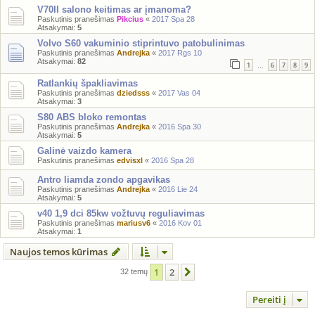
V70II salono keitimas ar įmanoma?
Paskutinis pranešimas
Pikcius
«
2017 Spa 28
Atsakymai:
5
Volvo S60 vakuminio stiprintuvo patobulinimas
Paskutinis pranešimas
Andrejka
«
2017 Rgs 10
Atsakymai:
82
1
6
7
8
9
…
Ratlankių špakliavimas
Paskutinis pranešimas
dziedsss
«
2017 Vas 04
Atsakymai:
3
S80 ABS bloko remontas
Paskutinis pranešimas
Andrejka
«
2016 Spa 30
Atsakymai:
5
Galinė vaizdo kamera
Paskutinis pranešimas
edvisxl
«
2016 Spa 28
Antro liamda zondo apgavikas
Paskutinis pranešimas
Andrejka
«
2016 Lie 24
Atsakymai:
5
v40 1,9 dci 85kw vožtuvų reguliavimas
Paskutinis pranešimas
mariusv6
«
2016 Kov 01
Atsakymai:
1
Naujos temos kūrimas
1
2
Kitas
32 temų
Pereiti į