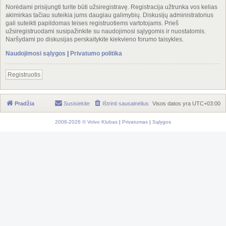
Norėdami prisijungti turite būti užsiregistravę. Registracija užtrunka vos kelias
akimirkas tačiau suteikia jums daugiau galimybių. Diskusijų administratorius
gali suteikti papildomas teises registruotiems vartotojams. Prieš
užsiregistruodami susipažinkite su naudojimosi sąlygomis ir nuostatomis.
Naršydami po diskusijas perskaitykite kiekvieno forumo taisykles.
Naudojimosi sąlygos
|
Privatumo politika
Registruotis
Pradžia
Susisiekite
Ištrinti sausainėlius
Visos datos yra
UTC+03:00
2008-2026 © Volvo Klubas
|
Privatumas
|
Sąlygos