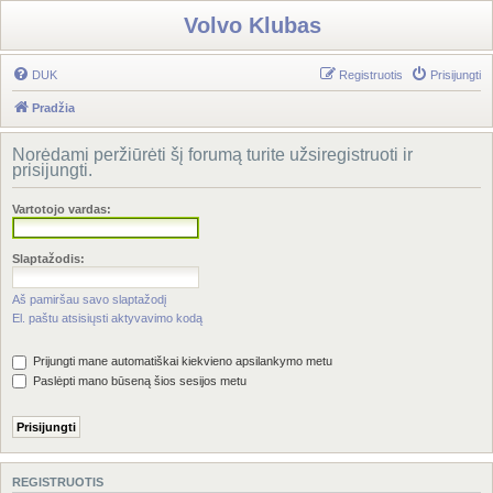
Volvo Klubas
DUK
Registruotis
Prisijungti
Pradžia
Norėdami peržiūrėti šį forumą turite užsiregistruoti ir
prisijungti.
Vartotojo vardas:
Slaptažodis:
Aš pamiršau savo slaptažodį
El. paštu atsisiųsti aktyvavimo kodą
Prijungti mane automatiškai kiekvieno apsilankymo metu
Paslėpti mano būseną šios sesijos metu
REGISTRUOTIS