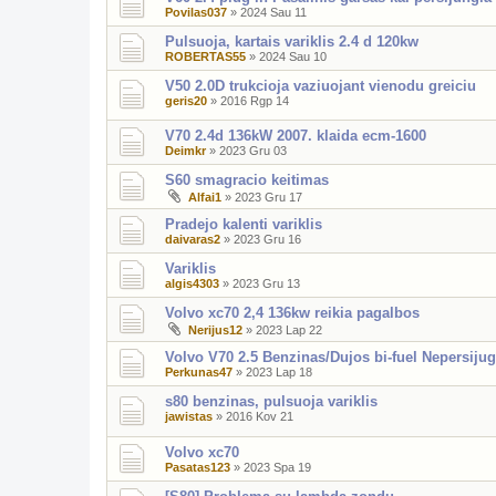
Povilas037
»
2024 Sau 11
Pulsuoja, kartais variklis 2.4 d 120kw
ROBERTAS55
»
2024 Sau 10
V50 2.0D trukcioja vaziuojant vienodu greiciu
geris20
»
2016 Rgp 14
V70 2.4d 136kW 2007. klaida ecm-1600
Deimkr
»
2023 Gru 03
S60 smagracio keitimas
Alfai1
»
2023 Gru 17
Pradejo kalenti variklis
daivaras2
»
2023 Gru 16
Variklis
algis4303
»
2023 Gru 13
Volvo xc70 2,4 136kw reikia pagalbos
Nerijus12
»
2023 Lap 22
Volvo V70 2.5 Benzinas/Dujos bi-fuel Nepersijug
Perkunas47
»
2023 Lap 18
s80 benzinas, pulsuoja variklis
jawistas
»
2016 Kov 21
Volvo xc70
Pasatas123
»
2023 Spa 19