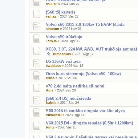
Valius6
»
2024 Vas 27
[S60 t5] karteris
valitas
»
2024 Vas 27
Volvo s60 2015 2.0 180kw T5 EVAP klaida
sincrum
»
2022 Kov 31
Volvo v50 trūkčioja
Taro3a
»
2020 Rgs 03
XC60, 3.0T, 224 kW, AWD, AUT trūkčioja ant ma
Tumosekas
»
2021 Rgp 17
D5 136kW vožtuvai
ewaldass
»
2024 Vas 13
Oras kuro sistemoje (Volvo v50, 100kw)
krilas
»
2015 Sau 06
v70 2.4d salta nedirba cilindrai
Adis
»
2024 Sau 28
[S60 2,4 D5] neužsiveda
kujelis
»
2024 Sau 24
S60 2015 t5 variklio dingsta variklio alyva
ViktorasD
»
2023 Rgp 14
V60 2015 D4 - dingsta tepalas (0,5ltr / 1200km)
toniz
»
2020 Vas 18
V60 2.4 plug-in Pašalinis garsas kai persijungia v