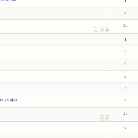
1
4
15
1
2
1
4
0
0
2
ia į dujas
0
13
1
2
0