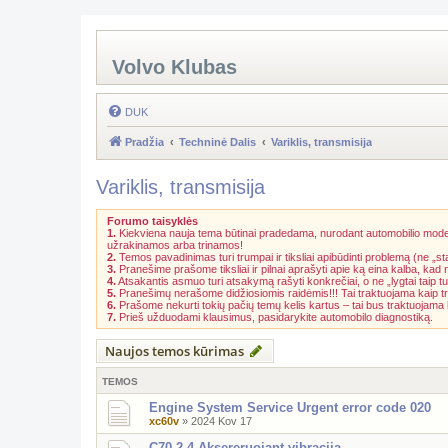
Volvo Klubas
DUK
Pradžia
Techninė Dalis
Variklis, transmisija
Variklis, transmisija
Forumo taisyklės
1.
Kiekviena nauja tema būtinai pradedama, nurodant automobilio model
užrakinamos arba trinamos!
2.
Temos pavadinimas turi trumpai ir tiksliai apibūdinti problemą (ne „st
3.
Pranešime prašome tiksliai ir pilnai aprašyti apie ką eina kalba, kad
4.
Atsakantis asmuo turi atsakymą rašyti konkrečiai, o ne „lygtai taip tu
5.
Pranešimų nerašome didžiosiomis raidėmis!!! Tai traktuojama kaip t
6.
Prašome nekurti tokių pačių temų kelis kartus – tai bus traktuojam
7.
Prieš užduodami klausimus, pasidarykite automobilo diagnostiką.
Naujos temos kūrimas
TEMOS
Engine System Service Urgent error code 020
xc60v
»
2024 Kov 17
C70 2,4 Aksereruojant vibracija