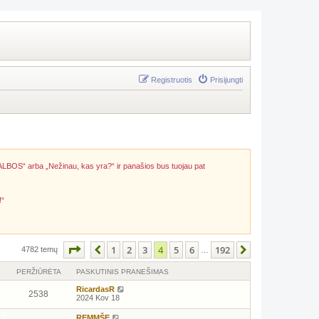
Registruotis
Prisijungti
ALBOS“ arba „Nežinau, kas yra?“ ir panašios bus tuojau pat
!“
Puslapis
4
iš
192
1
2
3
4
5
6
192
Ankstesnis
Kitas
4782 temų
…
PERŽIŪRĖTA
PASKUTINIS PRANEŠIMAS
RicardasR
2538
2024 Kov 18
REMMŠE