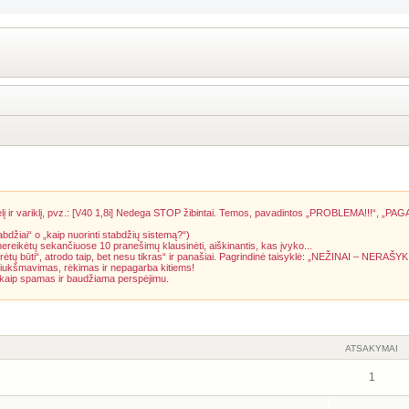
į ir variklį, pvz.: [V40 1,8i] Nedega STOP žibintai. Temos, pavadintos „PROBLEMA!!!“, „PAG
abdžiai“ o „kaip nuorinti stabdžių sistemą?“)
 nereikėtų sekančiuose 10 pranešimų klausinėti, aiškinantis, kas įvyko...
rėtų būti“, atrodo taip, bet nesu tikras“ ir panašiai. Pagrindinė taisyklė: „NEŽINAI – NERAŠYK
riukšmavimas, rėkimas ir nepagarba kitiems!
a kaip spamas ir baudžiama perspėjimu.
ATSAKYMAI
1