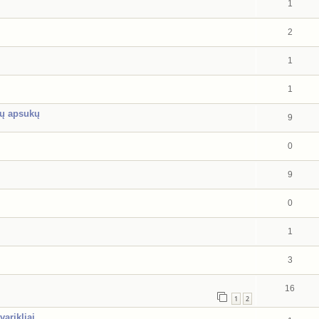
1
2
1
1
žų apsukų
9
0
9
0
1
3
16
1
2
arikliai.