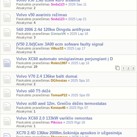
volvo v50 1,6d 81kw kuro sistema
Paskutinis pranešimas
Soda123
«
2026 Sau 11
Atsakymai:
2
Volvo v50 avarinis režimas
Paskutinis pranešimas
Soda123
«
2025 Lap 21
Atsakymai:
4
S60 2006 2.4d 120kw Dingsta antifryzas
Paskutinis pranešimas
GintasVK
«
2025 Lap 18
Atsakymai:
3
(V50 2.0d)Cem 3A00 ecm sofware faulty signal
Paskutinis pranešimas
Vilius33
«
2025 Lap 17
Atsakymai:
6
Volvo XC60 automato smūgiavimas perjungiant į D
Paskutinis pranešimas
Rokis1997
«
2025 Lap 16
Atsakymai:
29
1
2
3
Volvo V70 2.4 136kw balti dumai
Paskutinis pranešimas
DGhostas
«
2025 Spa 10
Atsakymai:
2
Volvo s60 T5 dėžė
Paskutinis pranešimas
TomasP22
«
2025 Spa 09
Volvo xc60 awd 12m. Greičio dėžės termostatas
Paskutinis pranešimas
Kestas46
«
2025 Rgs 07
Atsakymai:
1
Volvo XC60 2.0 133kW variklio remontas
Paskutinis pranešimas
Pikcius
«
2025 Rgp 18
Atsakymai:
1
XC70 2.4D 136kw 2008m.šokinėja apsukos ir užgesinėja