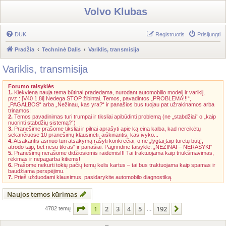
Volvo Klubas
DUK
Registruotis
Prisijungti
Pradžia
Techninė Dalis
Variklis, transmisija
Variklis, transmisija
Forumo taisyklės
1.
Kiekviena nauja tema būtinai pradedama, nurodant automobilio modelį ir variklį,
pvz.: [V40 1,8i] Nedega STOP žibintai. Temos, pavadintos „PROBLEMA!!!“,
„PAGALBOS“ arba „Nežinau, kas yra?“ ir panašios bus tuojau pat užrakinamos arba
trinamos!
2.
Temos pavadinimas turi trumpai ir tiksliai apibūdinti problemą (ne „stabdžiai“ o „kaip
nuorinti stabdžių sistemą?“)
3.
Pranešime prašome tiksliai ir pilnai aprašyti apie ką eina kalba, kad nereikėtų
sekančiuose 10 pranešimų klausinėti, aiškinantis, kas įvyko...
4.
Atsakantis asmuo turi atsakymą rašyti konkrečiai, o ne „lygtai taip turėtų būti“,
atrodo taip, bet nesu tikras“ ir panašiai. Pagrindinė taisyklė: „NEŽINAI – NERAŠYK!“
5.
Pranešimų nerašome didžiosiomis raidėmis!!! Tai traktuojama kaip triukšmavimas,
rėkimas ir nepagarba kitiems!
6.
Prašome nekurti tokių pačių temų kelis kartus – tai bus traktuojama kaip spamas ir
baudžiama perspėjimu.
7.
Prieš užduodami klausimus, pasidarykite automobilo diagnostiką.
Naujos temos kūrimas
Puslapis
1
iš
192
1
2
3
4
5
192
Kitas
4782 temų
…