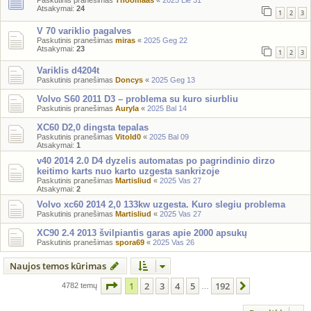
Paskutinis pranešimas
Thoomaas
«
2025 Lie 31
Atsakymai:
24
1
2
3
V 70 variklio pagalves
Paskutinis pranešimas
miras
«
2025 Geg 22
Atsakymai:
23
1
2
3
Variklis d4204t
Paskutinis pranešimas
Doncys
«
2025 Geg 13
Volvo S60 2011 D3 – problema su kuro siurbliu
Paskutinis pranešimas
Auryla
«
2025 Bal 14
XC60 D2,0 dingsta tepalas
Paskutinis pranešimas
Vitold0
«
2025 Bal 09
Atsakymai:
1
v40 2014 2.0 D4 dyzelis automatas po pagrindinio dirzo
keitimo karts nuo karto uzgesta sankrizoje
Paskutinis pranešimas
Martisliud
«
2025 Vas 27
Atsakymai:
2
Volvo xc60 2014 2,0 133kw uzgesta. Kuro slegiu problema
Paskutinis pranešimas
Martisliud
«
2025 Vas 27
XC90 2.4 2013 švilpiantis garas apie 2000 apsukų
Paskutinis pranešimas
spora69
«
2025 Vas 26
Naujos temos kūrimas
Puslapis
1
iš
192
1
2
3
4
5
192
Kitas
4782 temų
…