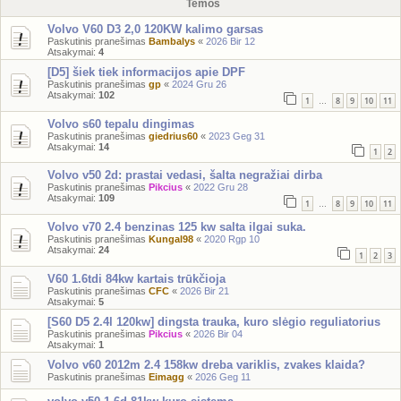
Temos
Volvo V60 D3 2,0 120KW kalimo garsas
Paskutinis pranešimas
Bambalys
«
2026 Bir 12
Atsakymai:
4
[D5] šiek tiek informacijos apie DPF
Paskutinis pranešimas
gp
«
2024 Gru 26
Atsakymai:
102
1
8
9
10
11
…
Volvo s60 tepalu dingimas
Paskutinis pranešimas
giedrius60
«
2023 Geg 31
Atsakymai:
14
1
2
Volvo v50 2d: prastai vedasi, šalta negražiai dirba
Paskutinis pranešimas
Pikcius
«
2022 Gru 28
Atsakymai:
109
1
8
9
10
11
…
Volvo v70 2.4 benzinas 125 kw salta ilgai suka.
Paskutinis pranešimas
Kungal98
«
2020 Rgp 10
Atsakymai:
24
1
2
3
V60 1.6tdi 84kw kartais trūkčioja
Paskutinis pranešimas
CFC
«
2026 Bir 21
Atsakymai:
5
[S60 D5 2.4l 120kw] dingsta trauka, kuro slėgio reguliatorius
Paskutinis pranešimas
Pikcius
«
2026 Bir 04
Atsakymai:
1
Volvo v60 2012m 2.4 158kw dreba variklis, zvakes klaida?
Paskutinis pranešimas
Eimagg
«
2026 Geg 11