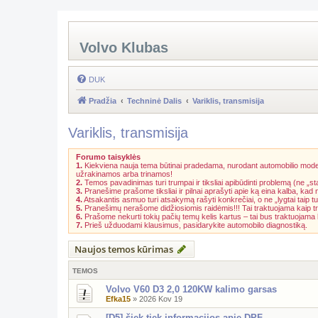
Volvo Klubas
DUK
Pradžia
Techninė Dalis
Variklis, transmisija
Variklis, transmisija
Forumo taisyklės
1.
Kiekviena nauja tema būtinai pradedama, nurodant automobilio model
užrakinamos arba trinamos!
2.
Temos pavadinimas turi trumpai ir tiksliai apibūdinti problemą (ne „st
3.
Pranešime prašome tiksliai ir pilnai aprašyti apie ką eina kalba, kad
4.
Atsakantis asmuo turi atsakymą rašyti konkrečiai, o ne „lygtai taip tu
5.
Pranešimų nerašome didžiosiomis raidėmis!!! Tai traktuojama kaip t
6.
Prašome nekurti tokių pačių temų kelis kartus – tai bus traktuojam
7.
Prieš užduodami klausimus, pasidarykite automobilo diagnostiką.
Naujos temos kūrimas
TEMOS
Volvo V60 D3 2,0 120KW kalimo garsas
Efka15
»
2026 Kov 19
[D5] šiek tiek informacijos apie DPF