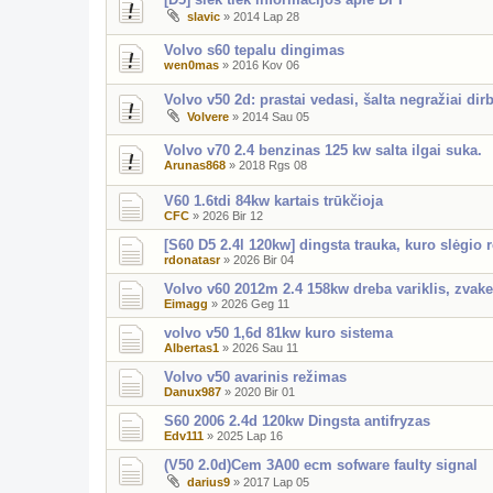
slavic
»
2014 Lap 28
Volvo s60 tepalu dingimas
wen0mas
»
2016 Kov 06
Volvo v50 2d: prastai vedasi, šalta negražiai dir
Volvere
»
2014 Sau 05
Volvo v70 2.4 benzinas 125 kw salta ilgai suka.
Arunas868
»
2018 Rgs 08
V60 1.6tdi 84kw kartais trūkčioja
CFC
»
2026 Bir 12
[S60 D5 2.4l 120kw] dingsta trauka, kuro slėgio r
rdonatasr
»
2026 Bir 04
Volvo v60 2012m 2.4 158kw dreba variklis, zvake
Eimagg
»
2026 Geg 11
volvo v50 1,6d 81kw kuro sistema
Albertas1
»
2026 Sau 11
Volvo v50 avarinis režimas
Danux987
»
2020 Bir 01
S60 2006 2.4d 120kw Dingsta antifryzas
Edv111
»
2025 Lap 16
(V50 2.0d)Cem 3A00 ecm sofware faulty signal
darius9
»
2017 Lap 05