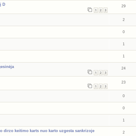
į D
29
1
2
3
2
0
1
1
esinėja
24
1
2
3
23
1
2
3
0
0
1
o dirzo keitimo karts nuo karto uzgesta sankrizoje
2