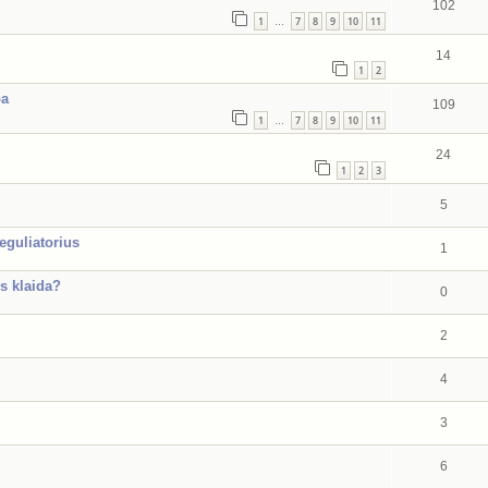
102
1
7
8
9
10
11
…
14
1
2
ba
109
1
7
8
9
10
11
…
24
1
2
3
5
eguliatorius
1
s klaida?
0
2
4
3
6