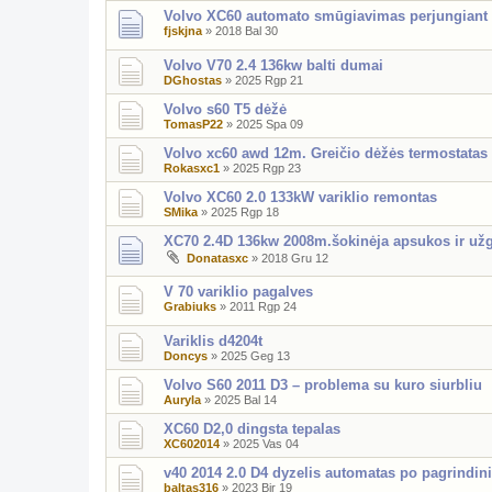
Volvo XC60 automato smūgiavimas perjungiant 
fjskjna
»
2018 Bal 30
Volvo V70 2.4 136kw balti dumai
DGhostas
»
2025 Rgp 21
Volvo s60 T5 dėžė
TomasP22
»
2025 Spa 09
Volvo xc60 awd 12m. Greičio dėžės termostatas
Rokasxc1
»
2025 Rgp 23
Volvo XC60 2.0 133kW variklio remontas
SMika
»
2025 Rgp 18
XC70 2.4D 136kw 2008m.šokinėja apsukos ir užg
Donatasxc
»
2018 Gru 12
V 70 variklio pagalves
Grabiuks
»
2011 Rgp 24
Variklis d4204t
Doncys
»
2025 Geg 13
Volvo S60 2011 D3 – problema su kuro siurbliu
Auryla
»
2025 Bal 14
XC60 D2,0 dingsta tepalas
XC602014
»
2025 Vas 04
v40 2014 2.0 D4 dyzelis automatas po pagrindini
baltas316
»
2023 Bir 19