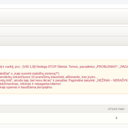
į ir variklį, pvz.: [V40 1,8i] Nedega STOP žibintai. Temos, pavadintos „PROBLEMA!!!“, „PAG
abdžiai“ o „kaip nuorinti stabdžių sistemą?“)
 nereikėtų sekančiuose 10 pranešimų klausinėti, aiškinantis, kas įvyko...
rėtų būti“, atrodo taip, bet nesu tikras“ ir panašiai. Pagrindinė taisyklė: „NEŽINAI – NERAŠYK
riukšmavimas, rėkimas ir nepagarba kitiems!
a kaip spamas ir baudžiama perspėjimu.
ATSAKYMAI
4