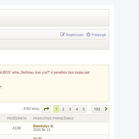
Registruotis
Prisijungti
ALBOS“ arba „Nežinau, kas yra?“ ir panašios bus tuojau pat
!“
Puslapis
1
iš
192
1
2
3
4
5
192
Kitas
4782 temų
…
PERŽIŪRĖTA
PASKUTINIS PRANEŠIMAS
Bambalys
4106
2026 Bir 12
gp