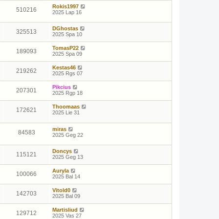
Rokis1997
510216
2025 Lap 16
DGhostas
325513
2025 Spa 10
TomasP22
189093
2025 Spa 09
Kestas46
219262
2025 Rgs 07
Pikcius
207301
2025 Rgp 18
Thoomaas
172621
2025 Lie 31
miras
84583
2025 Geg 22
Doncys
115121
2025 Geg 13
Auryla
100066
2025 Bal 14
Vitold0
142703
2025 Bal 09
Martisliud
129712
2025 Vas 27