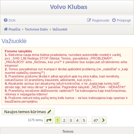
Volvo Klubas
DUK
Registruotis
Prisijungti
Pradžia
Techninė Dalis
Važiuoklė
Važiuoklė
Forumo taisyklės
1.
Kiekviena nauja tema būtinai pradedama, nurodant automobilio modelį ir variklį,
pvz.: [V40 1,8i] Nedega STOP žibintai. Temos, pavadintos „PROBLEMA!!!“,
„PAGALBOS“ arba „Nežinau, kas yra?“ ir panašios bus tuojau pat užrakinamos arba
trinamos!
2.
Temos pavadinimas turi trumpai ir tiksliai apibūdinti problemą (ne „stabdžiai“ o „kaip
nuorinti stabdžių sistemą?“)
3.
Pranešime prašome tiksliai ir pilnai aprašyti apie ką eina kalba, kad nereikėtų
sekančiuose 10 pranešimų klausinėti, aiškinantis, kas įvyko...
4.
Atsakantis asmuo turi atsakymą rašyti konkrečiai, o ne „lygtai taip turėtų būti“,
atrodo taip, bet nesu tikras“ ir panašiai. Pagrindinė taisyklė: „NEŽINAI – NERAŠYK!“
5.
Pranešimų nerašome didžiosiomis raidėmis!!! Tai traktuojama kaip triukšmavimas,
rėkimas ir nepagarba kitiems!
6.
Prašome nekurti tokių pačių temų kelis kartus – tai bus traktuojama kaip spamas ir
baudžiama perspėjimu.
Naujos temos kūrimas
Puslapis
1
iš
47
1
2
3
4
5
47
Kitas
1175 temų
…
Temos