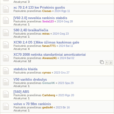
Atsakymai:
3
xc 70 2.4 133 kw Priekinis guolis
Paskutinis pranešimas
Ciusas
«
2024 Rgp 11
[V60 2.0] neveikia rankinis stabdis
Paskutinis pranešimas
Soda123
«
2024 Geg 28
Atsakymai:
1
S80 2,4D braška/liečia
Paskutinis pranešimas
miras
«
2024 Geg 23
Atsakymai:
1
XC90 2,4 D5 136kw ūžimas kaukimas gale
Paskutinis pranešimas
fanas7771
«
2024 Bal 11
Atsakymai:
4
XC70 2008 netinka standartiniai amortizatoriai
Paskutinis pranešimas
Aivaras241
«
2024 Bal 02
Atsakymai:
12
1
2
stabdziu klaida
Paskutinis pranešimas
cyrvas
«
2023 Gru 27
V50 variklio drebulys
Paskutinis pranešimas
GintasVK
«
2023 Spa 29
Atsakymai:
1
[S60] ABS
Paskutinis pranešimas
Carlsberg
«
2023 Rgs 20
Atsakymai:
1
volvo v 70 98m rankinis
Paskutinis pranešimas
gedis44
«
2023 Bir 16
Atsakymai:
1