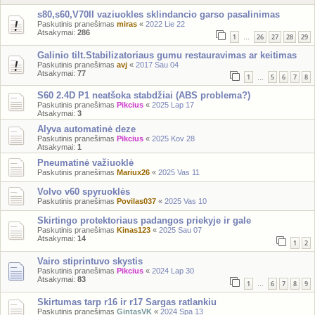
s80,s60,V70II vaziuokles sklindancio garso pasalinimas
Paskutinis pranešimas
miras
«
2022 Lie 22
Atsakymai:
286
1
26
27
28
29
…
Galinio tilt.Stabilizatoriaus gumu restauravimas ar keitimas
Paskutinis pranešimas
avj
«
2017 Sau 04
Atsakymai:
77
1
5
6
7
8
…
S60 2.4D P1 neatšoka stabdžiai (ABS problema?)
Paskutinis pranešimas
Pikcius
«
2025 Lap 17
Atsakymai:
3
Alyva automatinė deze
Paskutinis pranešimas
Pikcius
«
2025 Kov 28
Atsakymai:
1
Pneumatinė važiuoklė
Paskutinis pranešimas
Mariux26
«
2025 Vas 11
Volvo v60 spyruoklės
Paskutinis pranešimas
Povilas037
«
2025 Vas 10
Skirtingo protektoriaus padangos priekyje ir gale
Paskutinis pranešimas
Kinas123
«
2025 Sau 07
Atsakymai:
14
1
2
Vairo stiprintuvo skystis
Paskutinis pranešimas
Pikcius
«
2024 Lap 30
Atsakymai:
83
1
6
7
8
9
…
Skirtumas tarp r16 ir r17 Sargas ratlankiu
Paskutinis pranešimas
GintasVK
«
2024 Spa 13