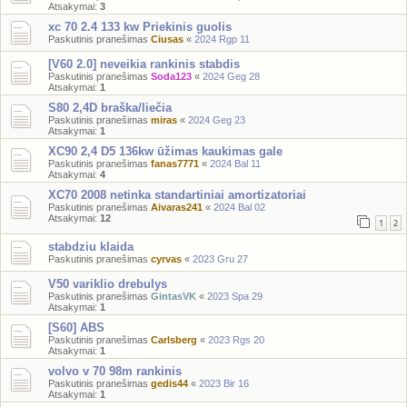
Atsakymai:
3
xc 70 2.4 133 kw Priekinis guolis
Paskutinis pranešimas
Ciusas
«
2024 Rgp 11
[V60 2.0] neveikia rankinis stabdis
Paskutinis pranešimas
Soda123
«
2024 Geg 28
Atsakymai:
1
S80 2,4D braška/liečia
Paskutinis pranešimas
miras
«
2024 Geg 23
Atsakymai:
1
XC90 2,4 D5 136kw ūžimas kaukimas gale
Paskutinis pranešimas
fanas7771
«
2024 Bal 11
Atsakymai:
4
XC70 2008 netinka standartiniai amortizatoriai
Paskutinis pranešimas
Aivaras241
«
2024 Bal 02
Atsakymai:
12
1
2
stabdziu klaida
Paskutinis pranešimas
cyrvas
«
2023 Gru 27
V50 variklio drebulys
Paskutinis pranešimas
GintasVK
«
2023 Spa 29
Atsakymai:
1
[S60] ABS
Paskutinis pranešimas
Carlsberg
«
2023 Rgs 20
Atsakymai:
1
volvo v 70 98m rankinis
Paskutinis pranešimas
gedis44
«
2023 Bir 16
Atsakymai:
1