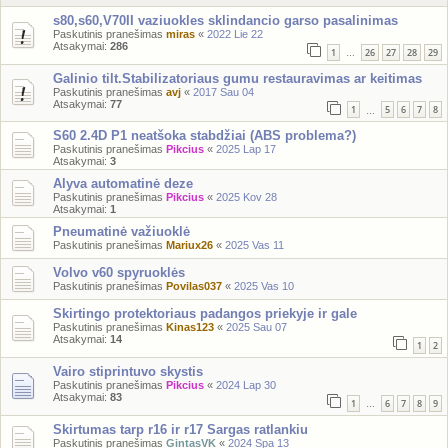
s80,s60,V70II vaziuokles sklindancio garso pasalinimas
Paskutinis pranešimas
miras
«
2022 Lie 22
Atsakymai:
286
1
26
27
28
29
…
Galinio tilt.Stabilizatoriaus gumu restauravimas ar keitimas
Paskutinis pranešimas
avj
«
2017 Sau 04
Atsakymai:
77
1
5
6
7
8
…
S60 2.4D P1 neatšoka stabdžiai (ABS problema?)
Paskutinis pranešimas
Pikcius
«
2025 Lap 17
Atsakymai:
3
Alyva automatinė deze
Paskutinis pranešimas
Pikcius
«
2025 Kov 28
Atsakymai:
1
Pneumatinė važiuoklė
Paskutinis pranešimas
Mariux26
«
2025 Vas 11
Volvo v60 spyruoklės
Paskutinis pranešimas
Povilas037
«
2025 Vas 10
Skirtingo protektoriaus padangos priekyje ir gale
Paskutinis pranešimas
Kinas123
«
2025 Sau 07
Atsakymai:
14
1
2
Vairo stiprintuvo skystis
Paskutinis pranešimas
Pikcius
«
2024 Lap 30
Atsakymai:
83
1
6
7
8
9
…
Skirtumas tarp r16 ir r17 Sargas ratlankiu
Paskutinis pranešimas
GintasVK
«
2024 Spa 13