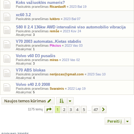
Koks važiuoklės numeris?
Paskutinis pranešimas
RicardasR
«
2023 Bal 19
xc60 3.2
Paskutinis pranešimas
lukbro
«
2023 Bal 07
S80 II 2.4 136kw AWD intervalinė viso automobilio vibracija
Paskutinis pranešimas
remše
«
2023 Kov 24
Atsakymai:
3
V70 2003 automatas..Kietas stabdis
Paskutinis pranešimas
Pikcius
«
2023 Vas 03
Atsakymai:
1
Volvo v60 D3 pusašis
Paskutinis pranešimas
miras
«
2023 Vas 02
Atsakymai:
3
V70 ABS blokas
Paskutinis pranešimas
nerijozas@gmail.com
«
2023 Sau 10
Atsakymai:
4
Volvo s40 2.0 2008
Paskutinis pranešimas
Svarainis
«
2022 Lap 19
Atsakymai:
5
Naujos temos kūrimas
Puslapis
1
iš
47
1
2
3
4
5
47
Kitas
1175 temų
…
Pereiti į