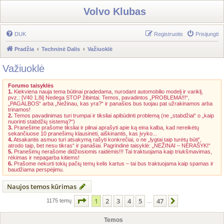
Volvo Klubas
DUK
Registruotis
Prisijungti
Pradžia
Techninė Dalis
Važiuoklė
Važiuoklė
Forumo taisyklės
1.
Kiekviena nauja tema būtinai pradedama, nurodant automobilio modelį ir variklį,
pvz.: [V40 1,8i] Nedega STOP žibintai. Temos, pavadintos „PROBLEMA!!!“,
„PAGALBOS“ arba „Nežinau, kas yra?“ ir panašios bus tuojau pat užrakinamos arba
trinamos!
2.
Temos pavadinimas turi trumpai ir tiksliai apibūdinti problemą (ne „stabdžiai“ o „kaip
nuorinti stabdžių sistemą?“)
3.
Pranešime prašome tiksliai ir pilnai aprašyti apie ką eina kalba, kad nereikėtų
sekančiuose 10 pranešimų klausinėti, aiškinantis, kas įvyko...
4.
Atsakantis asmuo turi atsakymą rašyti konkrečiai, o ne „lygtai taip turėtų būti“,
atrodo taip, bet nesu tikras“ ir panašiai. Pagrindinė taisyklė: „NEŽINAI – NERAŠYK!“
5.
Pranešimų nerašome didžiosiomis raidėmis!!! Tai traktuojama kaip triukšmavimas,
rėkimas ir nepagarba kitiems!
6.
Prašome nekurti tokių pačių temų kelis kartus – tai bus traktuojama kaip spamas ir
baudžiama perspėjimu.
Naujos temos kūrimas
Puslapis
1
iš
47
1
2
3
4
5
47
Kitas
1175 temų
…
Temos