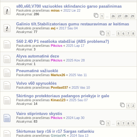
s80,s60,V70II vaziuokles sklindancio garso pasalinimas
Paskutinis pranešimas
miras
«
2022 Lie 22
Atsakymai:
286
1
26
27
28
29
…
Galinio tilt.Stabilizatoriaus gumu restauravimas ar keitimas
Paskutinis pranešimas
avj
«
2017 Sau 04
Atsakymai:
77
1
5
6
7
8
…
S60 2.4D P1 neatšoka stabdžiai (ABS problema?)
Paskutinis pranešimas
Pikcius
«
2025 Lap 17
Atsakymai:
3
Alyva automatinė deze
Paskutinis pranešimas
Pikcius
«
2025 Kov 28
Atsakymai:
1
Pneumatinė važiuoklė
Paskutinis pranešimas
Mariux26
«
2025 Vas 11
Volvo v60 spyruoklės
Paskutinis pranešimas
Povilas037
«
2025 Vas 10
Skirtingo protektoriaus padangos priekyje ir gale
Paskutinis pranešimas
Kinas123
«
2025 Sau 07
Atsakymai:
14
1
2
Vairo stiprintuvo skystis
Paskutinis pranešimas
Pikcius
«
2024 Lap 30
Atsakymai:
83
1
6
7
8
9
…
Skirtumas tarp r16 ir r17 Sargas ratlankiu
Paskutinis pranešimas
GintasVK
«
2024 Spa 13