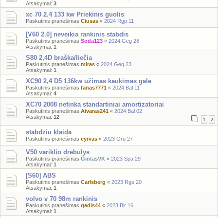
Atsakymai:
3
xc 70 2.4 133 kw Priekinis guolis
Paskutinis pranešimas
Ciusas
«
2024 Rgp 11
[V60 2.0] neveikia rankinis stabdis
Paskutinis pranešimas
Soda123
«
2024 Geg 28
Atsakymai:
1
S80 2,4D braška/liečia
Paskutinis pranešimas
miras
«
2024 Geg 23
Atsakymai:
1
XC90 2,4 D5 136kw ūžimas kaukimas gale
Paskutinis pranešimas
fanas7771
«
2024 Bal 11
Atsakymai:
4
XC70 2008 netinka standartiniai amortizatoriai
Paskutinis pranešimas
Aivaras241
«
2024 Bal 02
Atsakymai:
12
1
2
stabdziu klaida
Paskutinis pranešimas
cyrvas
«
2023 Gru 27
V50 variklio drebulys
Paskutinis pranešimas
GintasVK
«
2023 Spa 29
Atsakymai:
1
[S60] ABS
Paskutinis pranešimas
Carlsberg
«
2023 Rgs 20
Atsakymai:
1
volvo v 70 98m rankinis
Paskutinis pranešimas
gedis44
«
2023 Bir 16
Atsakymai:
1