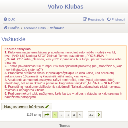
Volvo Klubas
DUK
Registruotis
Prisijungti
Pradžia
Techninė Dalis
Važiuoklė
Važiuoklė
Forumo taisyklės
1.
Kiekviena nauja tema būtinai pradedama, nurodant automobilio modelį ir variklį,
pvz.: [V40 1,8i] Nedega STOP žibintai. Temos, pavadintos „PROBLEMA!!!“,
„PAGALBOS“ arba „Nežinau, kas yra?“ ir panašios bus tuojau pat užrakinamos arba
trinamos!
2.
Temos pavadinimas turi trumpai ir tiksliai apibūdinti problemą (ne „stabdžiai“ o „kaip
nuorinti stabdžių sistemą?“)
3.
Pranešime prašome tiksliai ir pilnai aprašyti apie ką eina kalba, kad nereikėtų
sekančiuose 10 pranešimų klausinėti, aiškinantis, kas įvyko...
4.
Atsakantis asmuo turi atsakymą rašyti konkrečiai, o ne „lygtai taip turėtų būti“,
atrodo taip, bet nesu tikras“ ir panašiai. Pagrindinė taisyklė: „NEŽINAI – NERAŠYK!“
5.
Pranešimų nerašome didžiosiomis raidėmis!!! Tai traktuojama kaip triukšmavimas,
rėkimas ir nepagarba kitiems!
6.
Prašome nekurti tokių pačių temų kelis kartus – tai bus traktuojama kaip spamas ir
baudžiama perspėjimu.
Naujos temos kūrimas
Puslapis
1
iš
47
1
2
3
4
5
47
Kitas
1175 temų
…
Temos