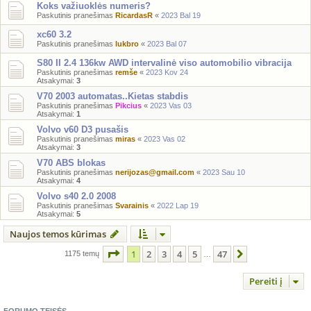
Koks važiuoklės numeris?
Paskutinis pranešimas
RicardasR
«
2023 Bal 19
xc60 3.2
Paskutinis pranešimas
lukbro
«
2023 Bal 07
S80 II 2.4 136kw AWD intervalinė viso automobilio vibracija
Paskutinis pranešimas
remše
«
2023 Kov 24
Atsakymai:
3
V70 2003 automatas..Kietas stabdis
Paskutinis pranešimas
Pikcius
«
2023 Vas 03
Atsakymai:
1
Volvo v60 D3 pusašis
Paskutinis pranešimas
miras
«
2023 Vas 02
Atsakymai:
3
V70 ABS blokas
Paskutinis pranešimas
nerijozas@gmail.com
«
2023 Sau 10
Atsakymai:
4
Volvo s40 2.0 2008
Paskutinis pranešimas
Svarainis
«
2022 Lap 19
Atsakymai:
5
Naujos temos kūrimas
Puslapis
1
iš
47
1
2
3
4
5
47
Kitas
1175 temų
…
Pereiti į