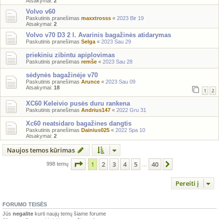
Atsakymai:
2
Volvo v60
Paskutinis pranešimas
maxxtrosss
«
2023 Bir 19
Atsakymai:
2
Volvo v70 D3 2 l. Avarinis bagažinės atidarymas
Paskutinis pranešimas
Selga
«
2023 Sau 29
priekiniu zibintu apiplovimas
Paskutinis pranešimas
remše
«
2023 Sau 28
sėdynės bagažinėje v70
Paskutinis pranešimas
Arunce
«
2023 Sau 09
Atsakymai:
18
1
2
XC60 Keleivio pusės duru rankena
Paskutinis pranešimas
Andrius147
«
2022 Gru 31
Xc60 neatsidaro bagažines dangtis
Paskutinis pranešimas
Dainius025
«
2022 Spa 10
Atsakymai:
2
Naujos temos kūrimas
Puslapis
1
iš
40
1
2
3
4
5
40
Kitas
998 temų
…
Pereiti į
FORUMO TEISĖS
Jūs
negalite
kurti naujų temų šiame forume