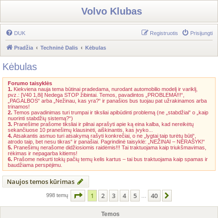
Volvo Klubas
DUK
Registruotis
Prisijungti
Pradžia
Techninė Dalis
Kėbulas
Kėbulas
Forumo taisyklės
1.
Kiekviena nauja tema būtinai pradedama, nurodant automobilio modelį ir variklį,
pvz.: [V40 1,8i] Nedega STOP žibintai. Temos, pavadintos „PROBLEMA!!!“,
„PAGALBOS“ arba „Nežinau, kas yra?“ ir panašios bus tuojau pat užrakinamos arba
trinamos!
2.
Temos pavadinimas turi trumpai ir tiksliai apibūdinti problemą (ne „stabdžiai“ o „kaip
nuorinti stabdžių sistemą?“)
3.
Pranešime prašome tiksliai ir pilnai aprašyti apie ką eina kalba, kad nereikėtų
sekančiuose 10 pranešimų klausinėti, aiškinantis, kas įvyko...
4.
Atsakantis asmuo turi atsakymą rašyti konkrečiai, o ne „lygtai taip turėtų būti“,
atrodo taip, bet nesu tikras“ ir panašiai. Pagrindinė taisyklė: „NEŽINAI – NERAŠYK!“
5.
Pranešimų nerašome didžiosiomis raidėmis!!! Tai traktuojama kaip triukšmavimas,
rėkimas ir nepagarba kitiems!
6.
Prašome nekurti tokių pačių temų kelis kartus – tai bus traktuojama kaip spamas ir
baudžiama perspėjimu.
Naujos temos kūrimas
Puslapis
1
iš
40
1
2
3
4
5
40
Kitas
998 temų
…
Temos