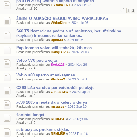
[v70 D5 2004] Avarinis kapoto atidarymas
Paskutinis pranešimas
Oksana1977
«
2024 Lie 23
Atsakymai:
10
1
2
ŽIBINTO AUKŠČIO REGULIAVIMO VARIKLIUKAS
Paskutinis pranešimas
WhiteKing
«
2024 Lie 07
S60 T5 Neatirakina paėmus už rankenos, bet užsirakina
(keyless) Ir nebesurenku rankenos.
Paskutinis pranešimas
ugmiau
«
2024 Bir 05
Papildomas volvo v40 stabdžių žibintas
Paskutinis pranešimas
Dangis123
«
2024 Bal 03
Volvo V70 pučia vėjas
Paskutinis pranešimas
Soda123
«
2024 Kov 26
Atsakymai:
4
Volvo s60 sparno atlankstymas.
Paskutinis pranešimas
Vlackaa2
«
2023 Gru 01
CX90 laša vanduo per veidrodėli peiekyje
Paskutinis pranešimas
Gintautas7
«
2023 Lap 21
Atsakymai:
4
xc90 2005m neatsidaro keleivio durys
Paskutinis pranešimas
mstasys
«
2023 Spa 23
šoniniai langai
Paskutinis pranešimas
REMMŠE
«
2023 Rgs 06
Atsakymai:
2
subraizytas priekinis stiklas
Paskutinis pranešimas
REMMŠE
«
2023 Rgp 16