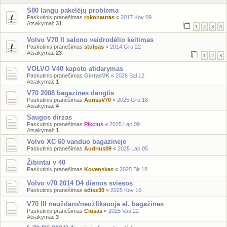
S80 langų pakelėjų problema
Paskutinis pranešimas
rokonautas
«
2017 Kov 09
Atsakymai:
31
1
2
3
4
Volvo V70 II salono veidrodėlio keitimas
Paskutinis pranešimas
stulpas
«
2014 Gru 22
Atsakymai:
23
1
2
3
VOLVO V40 kapoto atidarymas
Paskutinis pranešimas
GintasVK
«
2026 Bal 12
Atsakymai:
1
V70 2008 bagazines dangtis
Paskutinis pranešimas
AurissV70
«
2025 Gru 16
Atsakymai:
4
Saugos dirzas
Paskutinis pranešimas
Pikcius
«
2025 Lap 09
Atsakymai:
1
Volvo XC 60 vanduo bagazineje
Paskutinis pranešimas
Audrius09
«
2025 Lap 05
Žibintai v 40
Paskutinis pranešimas
Kovenskas
«
2025 Bir 18
Volvo v70 2014 D4 dienos sviesos
Paskutinis pranešimas
edisz30
«
2025 Kov 16
V70 lll neuždaro/neužfiksuoja el. bagažines
Paskutinis pranešimas
Ciusas
«
2025 Vas 22
Atsakymai:
3