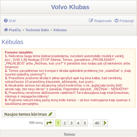
Volvo Klubas
DUK
Registruotis
Prisijungti
Pradžia
Techninė Dalis
Kėbulas
Kėbulas
Forumo taisyklės
1.
Kiekviena nauja tema būtinai pradedama, nurodant automobilio modelį ir variklį,
pvz.: [V40 1,8i] Nedega STOP žibintai. Temos, pavadintos „PROBLEMA!!!“,
„PAGALBOS“ arba „Nežinau, kas yra?“ ir panašios bus tuojau pat užrakinamos arba
trinamos!
2.
Temos pavadinimas turi trumpai ir tiksliai apibūdinti problemą (ne „stabdžiai“ o „kaip
nuorinti stabdžių sistemą?“)
3.
Pranešime prašome tiksliai ir pilnai aprašyti apie ką eina kalba, kad nereikėtų
sekančiuose 10 pranešimų klausinėti, aiškinantis, kas įvyko...
4.
Atsakantis asmuo turi atsakymą rašyti konkrečiai, o ne „lygtai taip turėtų būti“,
atrodo taip, bet nesu tikras“ ir panašiai. Pagrindinė taisyklė: „NEŽINAI – NERAŠYK!“
5.
Pranešimų nerašome didžiosiomis raidėmis!!! Tai traktuojama kaip triukšmavimas,
rėkimas ir nepagarba kitiems!
6.
Prašome nekurti tokių pačių temų kelis kartus – tai bus traktuojama kaip spamas ir
baudžiama perspėjimu.
Naujos temos kūrimas
Puslapis
1
iš
40
1
2
3
4
5
40
Kitas
998 temų
…
Temos