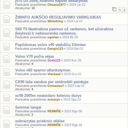
[v70 D5 2004] Avarinis kapoto atidarymas
Paskutinis pranešimas
Oksana1977
«
2024 Lie 23
Atsakymai:
10
1
2
ŽIBINTO AUKŠČIO REGULIAVIMO VARIKLIUKAS
Paskutinis pranešimas
WhiteKing
«
2024 Lie 07
S60 T5 Neatirakina paėmus už rankenos, bet užsirakina
(keyless) Ir nebesurenku rankenos.
Paskutinis pranešimas
ugmiau
«
2024 Bir 05
Papildomas volvo v40 stabdžių žibintas
Paskutinis pranešimas
Dangis123
«
2024 Bal 03
Volvo V70 pučia vėjas
Paskutinis pranešimas
Soda123
«
2024 Kov 26
Atsakymai:
4
Volvo s60 sparno atlankstymas.
Paskutinis pranešimas
Vlackaa2
«
2023 Gru 01
CX90 laša vanduo per veidrodėli peiekyje
Paskutinis pranešimas
Gintautas7
«
2023 Lap 21
Atsakymai:
4
xc90 2005m neatsidaro keleivio durys
Paskutinis pranešimas
mstasys
«
2023 Spa 23
šoniniai langai
Paskutinis pranešimas
REMMŠE
«
2023 Rgs 06
Atsakymai:
2
subraizytas priekinis stiklas
Paskutinis pranešimas
REMMŠE
«
2023 Rgp 16