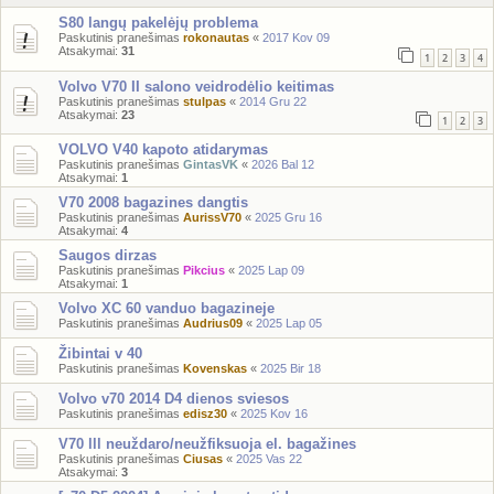
S80 langų pakelėjų problema
Paskutinis pranešimas
rokonautas
«
2017 Kov 09
Atsakymai:
31
1
2
3
4
Volvo V70 II salono veidrodėlio keitimas
Paskutinis pranešimas
stulpas
«
2014 Gru 22
Atsakymai:
23
1
2
3
VOLVO V40 kapoto atidarymas
Paskutinis pranešimas
GintasVK
«
2026 Bal 12
Atsakymai:
1
V70 2008 bagazines dangtis
Paskutinis pranešimas
AurissV70
«
2025 Gru 16
Atsakymai:
4
Saugos dirzas
Paskutinis pranešimas
Pikcius
«
2025 Lap 09
Atsakymai:
1
Volvo XC 60 vanduo bagazineje
Paskutinis pranešimas
Audrius09
«
2025 Lap 05
Žibintai v 40
Paskutinis pranešimas
Kovenskas
«
2025 Bir 18
Volvo v70 2014 D4 dienos sviesos
Paskutinis pranešimas
edisz30
«
2025 Kov 16
V70 lll neuždaro/neužfiksuoja el. bagažines
Paskutinis pranešimas
Ciusas
«
2025 Vas 22
Atsakymai:
3