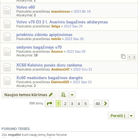
Atsakymai:
2
Volvo v60
Paskutinis pranešimas
maxxtrosss
«
2023 Bir 19
Atsakymai:
2
Volvo v70 D3 2 l. Avarinis bagažinės atidarymas
Paskutinis pranešimas
Selga
«
2023 Sau 29
priekiniu zibintu apiplovimas
Paskutinis pranešimas
remše
«
2023 Sau 28
sėdynės bagažinėje v70
Paskutinis pranešimas
Arunce
«
2023 Sau 09
Atsakymai:
18
1
2
XC60 Keleivio pusės duru rankena
Paskutinis pranešimas
Andrius147
«
2022 Gru 31
Xc60 neatsidaro bagažines dangtis
Paskutinis pranešimas
Dainius025
«
2022 Spa 10
Atsakymai:
2
Naujos temos kūrimas
Puslapis
1
iš
40
1
2
3
4
5
40
Kitas
998 temų
…
Pereiti į
FORUMO TEISĖS
Jūs
negalite
kurti naujų temų šiame forume