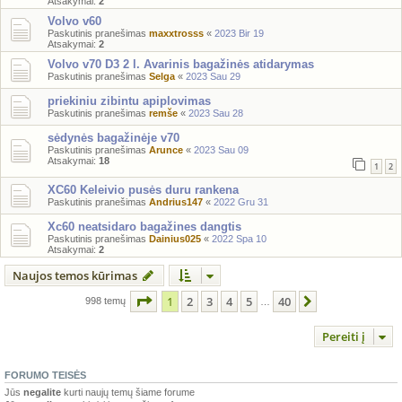
Atsakymai:
2
Volvo v60
Paskutinis pranešimas
maxxtrosss
«
2023 Bir 19
Atsakymai:
2
Volvo v70 D3 2 l. Avarinis bagažinės atidarymas
Paskutinis pranešimas
Selga
«
2023 Sau 29
priekiniu zibintu apiplovimas
Paskutinis pranešimas
remše
«
2023 Sau 28
sėdynės bagažinėje v70
Paskutinis pranešimas
Arunce
«
2023 Sau 09
Atsakymai:
18
1
2
XC60 Keleivio pusės duru rankena
Paskutinis pranešimas
Andrius147
«
2022 Gru 31
Xc60 neatsidaro bagažines dangtis
Paskutinis pranešimas
Dainius025
«
2022 Spa 10
Atsakymai:
2
Naujos temos kūrimas
Puslapis
1
iš
40
1
2
3
4
5
40
Kitas
998 temų
…
Pereiti į
FORUMO TEISĖS
Jūs
negalite
kurti naujų temų šiame forume