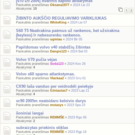
[v70 D5 2004] Avarinis kapoto atidarymas
Paskutinis pranešimas
Oksana1977
«
2024 Lie 23
Atsakymai:
10
1
2
ŽIBINTO AUKŠČIO REGULIAVIMO VARIKLIUKAS
Paskutinis pranešimas
WhiteKing
«
2024 Lie 07
S60 T5 Neatirakina paėmus už rankenos, bet užsirakina
(keyless) Ir nebesurenku rankenos.
Paskutinis pranešimas
ugmiau
«
2024 Bir 05
Papildomas volvo v40 stabdžių žibintas
Paskutinis pranešimas
Dangis123
«
2024 Bal 03
Volvo V70 pučia vėjas
Paskutinis pranešimas
Soda123
«
2024 Kov 26
Atsakymai:
4
Volvo s60 sparno atlankstymas.
Paskutinis pranešimas
Vlackaa2
«
2023 Gru 01
CX90 laša vanduo per veidrodėli peiekyje
Paskutinis pranešimas
Gintautas7
«
2023 Lap 21
Atsakymai:
4
xc90 2005m neatsidaro keleivio durys
Paskutinis pranešimas
mstasys
«
2023 Spa 23
šoniniai langai
Paskutinis pranešimas
REMMŠE
«
2023 Rgs 06
Atsakymai:
2
subraizytas priekinis stiklas
Paskutinis pranešimas
REMMŠE
«
2023 Rgp 16