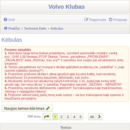
Volvo Klubas
DUK
Registruotis
Prisijungti
Pradžia
Techninė Dalis
Kėbulas
Kėbulas
Forumo taisyklės
1.
Kiekviena nauja tema būtinai pradedama, nurodant automobilio modelį ir variklį,
pvz.: [V40 1,8i] Nedega STOP žibintai. Temos, pavadintos „PROBLEMA!!!“,
„PAGALBOS“ arba „Nežinau, kas yra?“ ir panašios bus tuojau pat užrakinamos arba
trinamos!
2.
Temos pavadinimas turi trumpai ir tiksliai apibūdinti problemą (ne „stabdžiai“ o „kaip
nuorinti stabdžių sistemą?“)
3.
Pranešime prašome tiksliai ir pilnai aprašyti apie ką eina kalba, kad nereikėtų
sekančiuose 10 pranešimų klausinėti, aiškinantis, kas įvyko...
4.
Atsakantis asmuo turi atsakymą rašyti konkrečiai, o ne „lygtai taip turėtų būti“,
atrodo taip, bet nesu tikras“ ir panašiai. Pagrindinė taisyklė: „NEŽINAI – NERAŠYK!“
5.
Pranešimų nerašome didžiosiomis raidėmis!!! Tai traktuojama kaip triukšmavimas,
rėkimas ir nepagarba kitiems!
6.
Prašome nekurti tokių pačių temų kelis kartus – tai bus traktuojama kaip spamas ir
baudžiama perspėjimu.
Naujos temos kūrimas
Puslapis
1
iš
40
1
2
3
4
5
40
Kitas
998 temų
…
Temos