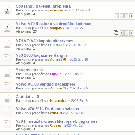
S80 langų pakelėjų problema
Paskutinis pranešimas
rokonautas
«
2017 Kov 09
Atsakymai:
31
1
2
3
4
Volvo V70 II salono veidrodėlio keitimas
Paskutinis pranešimas
stulpas
«
2014 Gru 22
Atsakymai:
23
1
2
3
VOLVO V40 kapoto atidarymas
Paskutinis pranešimas
GintasVK
«
2026 Bal 12
Atsakymai:
1
V70 2008 bagazines dangtis
Paskutinis pranešimas
AurissV70
«
2025 Gru 16
Atsakymai:
4
Saugos dirzas
Paskutinis pranešimas
Pikcius
«
2025 Lap 09
Atsakymai:
1
Volvo XC 60 vanduo bagazineje
Paskutinis pranešimas
Audrius09
«
2025 Lap 05
Žibintai v 40
Paskutinis pranešimas
Kovenskas
«
2025 Bir 18
Volvo v70 2014 D4 dienos sviesos
Paskutinis pranešimas
edisz30
«
2025 Kov 16
V70 lll neuždaro/neužfiksuoja el. bagažines
Paskutinis pranešimas
Ciusas
«
2025 Vas 22
Atsakymai:
3