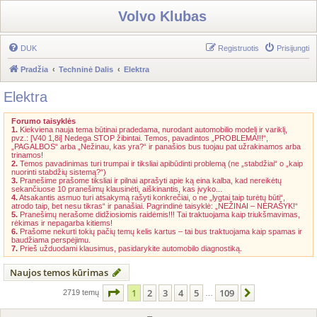
Volvo Klubas
DUK
Registruotis
Prisijungti
Pradžia
Techninė Dalis
Elektra
Elektra
Forumo taisyklės
1.
Kiekviena nauja tema būtinai pradedama, nurodant automobilio modelį ir variklį,
pvz.: [V40 1,8i] Nedega STOP žibintai. Temos, pavadintos „PROBLEMA!!!“,
„PAGALBOS“ arba „Nežinau, kas yra?“ ir panašios bus tuojau pat užrakinamos arba
trinamos!
2.
Temos pavadinimas turi trumpai ir tiksliai apibūdinti problemą (ne „stabdžiai“ o „kaip
nuorinti stabdžių sistemą?“)
3.
Pranešime prašome tiksliai ir pilnai aprašyti apie ką eina kalba, kad nereikėtų
sekančiuose 10 pranešimų klausinėti, aiškinantis, kas įvyko...
4.
Atsakantis asmuo turi atsakymą rašyti konkrečiai, o ne „lygtai taip turėtų būti“,
atrodo taip, bet nesu tikras“ ir panašiai. Pagrindinė taisyklė: „NEŽINAI – NERAŠYK!“
5.
Pranešimų nerašome didžiosiomis raidėmis!!! Tai traktuojama kaip triukšmavimas,
rėkimas ir nepagarba kitiems!
6.
Prašome nekurti tokių pačių temų kelis kartus – tai bus traktuojama kaip spamas ir
baudžiama perspėjimu.
7.
Prieš užduodami klausimus, pasidarykite automobilo diagnostiką.
Naujos temos kūrimas
Puslapis
1
iš
109
1
2
3
4
5
109
Kitas
2719 temų
…