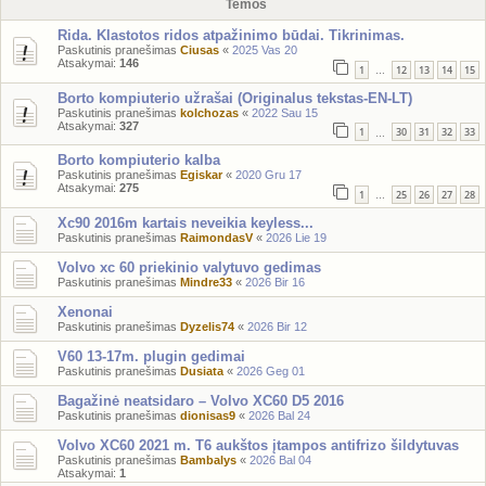
Temos
Rida. Klastotos ridos atpažinimo būdai. Tikrinimas.
Paskutinis pranešimas
Ciusas
«
2025 Vas 20
Atsakymai:
146
1
12
13
14
15
…
Borto kompiuterio užrašai (Originalus tekstas-EN-LT)
Paskutinis pranešimas
kolchozas
«
2022 Sau 15
Atsakymai:
327
1
30
31
32
33
…
Borto kompiuterio kalba
Paskutinis pranešimas
Egiskar
«
2020 Gru 17
Atsakymai:
275
1
25
26
27
28
…
Xc90 2016m kartais neveikia keyless...
Paskutinis pranešimas
RaimondasV
«
2026 Lie 19
Volvo xc 60 priekinio valytuvo gedimas
Paskutinis pranešimas
Mindre33
«
2026 Bir 16
Xenonai
Paskutinis pranešimas
Dyzelis74
«
2026 Bir 12
V60 13-17m. plugin gedimai
Paskutinis pranešimas
Dusiata
«
2026 Geg 01
Bagažinė neatsidaro – Volvo XC60 D5 2016
Paskutinis pranešimas
dionisas9
«
2026 Bal 24
Volvo XC60 2021 m. T6 aukštos įtampos antifrizo šildytuvas
Paskutinis pranešimas
Bambalys
«
2026 Bal 04
Atsakymai:
1