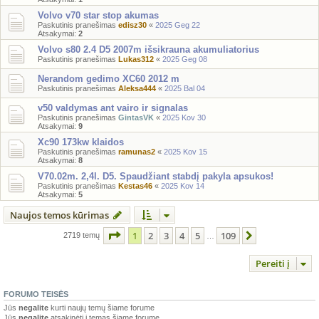
Volvo v70 star stop akumas
Paskutinis pranešimas
edisz30
«
2025 Geg 22
Atsakymai:
2
Volvo s80 2.4 D5 2007m išsikrauna akumuliatorius
Paskutinis pranešimas
Lukas312
«
2025 Geg 08
Nerandom gedimo XC60 2012 m
Paskutinis pranešimas
Aleksa444
«
2025 Bal 04
v50 valdymas ant vairo ir signalas
Paskutinis pranešimas
GintasVK
«
2025 Kov 30
Atsakymai:
9
Xc90 173kw klaidos
Paskutinis pranešimas
ramunas2
«
2025 Kov 15
Atsakymai:
8
V70.02m. 2,4l. D5. Spaudžiant stabdį pakyla apsukos!
Paskutinis pranešimas
Kestas46
«
2025 Kov 14
Atsakymai:
5
Naujos temos kūrimas
Puslapis
1
iš
109
1
2
3
4
5
109
Kitas
2719 temų
…
Pereiti į
FORUMO TEISĖS
Jūs
negalite
kurti naujų temų šiame forume
Jūs
negalite
atsakinėti į temas šiame forume