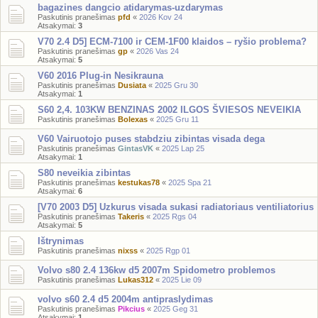
bagazines dangcio atidarymas-uzdarymas
Paskutinis pranešimas
pfd
«
2026 Kov 24
Atsakymai:
3
V70 2.4 D5] ECM-7100 ir CEM-1F00 klaidos – ryšio problema?
Paskutinis pranešimas
gp
«
2026 Vas 24
Atsakymai:
5
V60 2016 Plug-in Nesikrauna
Paskutinis pranešimas
Dusiata
«
2025 Gru 30
Atsakymai:
1
S60 2,4. 103KW BENZINAS 2002 ILGOS ŠVIESOS NEVEIKIA
Paskutinis pranešimas
Bolexas
«
2025 Gru 11
V60 Vairuotojo puses stabdziu zibintas visada dega
Paskutinis pranešimas
GintasVK
«
2025 Lap 25
Atsakymai:
1
S80 neveikia zibintas
Paskutinis pranešimas
kestukas78
«
2025 Spa 21
Atsakymai:
6
[V70 2003 D5] Uzkurus visada sukasi radiatoriaus ventiliatorius
Paskutinis pranešimas
Takeris
«
2025 Rgs 04
Atsakymai:
5
Ištrynimas
Paskutinis pranešimas
nixss
«
2025 Rgp 01
Volvo s80 2.4 136kw d5 2007m Spidometro problemos
Paskutinis pranešimas
Lukas312
«
2025 Lie 09
volvo s60 2.4 d5 2004m antipraslydimas
Paskutinis pranešimas
Pikcius
«
2025 Geg 31
Atsakymai:
1