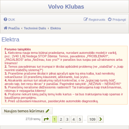
Volvo Klubas
DUK
Registruotis
Prisijungti
Pradžia
Techninė Dalis
Elektra
Elektra
Forumo taisyklės
1.
Kiekviena nauja tema būtinai pradedama, nurodant automobilio modelį ir variklį,
pvz.: [V40 1,8i] Nedega STOP žibintai. Temos, pavadintos „PROBLEMA!!!“,
„PAGALBOS“ arba „Nežinau, kas yra?“ ir panašios bus tuojau pat užrakinamos arba
trinamos!
2.
Temos pavadinimas turi trumpai ir tiksliai apibūdinti problemą (ne „stabdžiai“ o „kaip
nuorinti stabdžių sistemą?“)
3.
Pranešime prašome tiksliai ir pilnai aprašyti apie ką eina kalba, kad nereikėtų
sekančiuose 10 pranešimų klausinėti, aiškinantis, kas įvyko...
4.
Atsakantis asmuo turi atsakymą rašyti konkrečiai, o ne „lygtai taip turėtų būti“,
atrodo taip, bet nesu tikras“ ir panašiai. Pagrindinė taisyklė: „NEŽINAI – NERAŠYK!“
5.
Pranešimų nerašome didžiosiomis raidėmis!!! Tai traktuojama kaip triukšmavimas,
rėkimas ir nepagarba kitiems!
6.
Prašome nekurti tokių pačių temų kelis kartus – tai bus traktuojama kaip spamas ir
baudžiama perspėjimu.
7.
Prieš užduodami klausimus, pasidarykite automobilo diagnostiką.
Naujos temos kūrimas
Puslapis
1
iš
109
1
2
3
4
5
109
Kitas
2719 temų
…