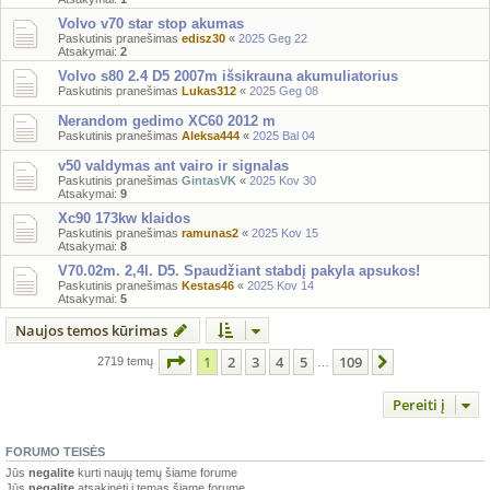
Volvo v70 star stop akumas
Paskutinis pranešimas
edisz30
«
2025 Geg 22
Atsakymai:
2
Volvo s80 2.4 D5 2007m išsikrauna akumuliatorius
Paskutinis pranešimas
Lukas312
«
2025 Geg 08
Nerandom gedimo XC60 2012 m
Paskutinis pranešimas
Aleksa444
«
2025 Bal 04
v50 valdymas ant vairo ir signalas
Paskutinis pranešimas
GintasVK
«
2025 Kov 30
Atsakymai:
9
Xc90 173kw klaidos
Paskutinis pranešimas
ramunas2
«
2025 Kov 15
Atsakymai:
8
V70.02m. 2,4l. D5. Spaudžiant stabdį pakyla apsukos!
Paskutinis pranešimas
Kestas46
«
2025 Kov 14
Atsakymai:
5
Naujos temos kūrimas
Puslapis
1
iš
109
1
2
3
4
5
109
Kitas
2719 temų
…
Pereiti į
FORUMO TEISĖS
Jūs
negalite
kurti naujų temų šiame forume
Jūs
negalite
atsakinėti į temas šiame forume