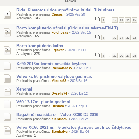
Temos
Rida. Klastotos ridos atpažinimo būdai. Tikrinimas.
Paskutinis pranešimas
Ciusas
«
2025 Vas 20
Atsakymai:
146
1
12
13
14
15
…
Borto kompiuterio užrašai (Originalus tekstas-EN-LT)
Paskutinis pranešimas
kolchozas
«
2022 Sau 15
Atsakymai:
327
1
30
31
32
33
…
Borto kompiuterio kalba
Paskutinis pranešimas
Egiskar
«
2020 Gru 17
Atsakymai:
275
1
25
26
27
28
…
Xc90 2016m kartais neveikia keyless...
Paskutinis pranešimas
RaimondasV
«
2026 Lie 19
Volvo xc 60 priekinio valytuvo gedimas
Paskutinis pranešimas
Mindre33
«
2026 Bir 16
Xenonai
Paskutinis pranešimas
Dyzelis74
«
2026 Bir 12
V60 13-17m. plugin gedimai
Paskutinis pranešimas
Dusiata
«
2026 Geg 01
Bagažinė neatsidaro – Volvo XC60 D5 2016
Paskutinis pranešimas
dionisas9
«
2026 Bal 24
Volvo XC60 2021 m. T6 aukštos įtampos antifrizo šildytuvas
Paskutinis pranešimas
Bambalys
«
2026 Bal 04
Atsakymai:
1