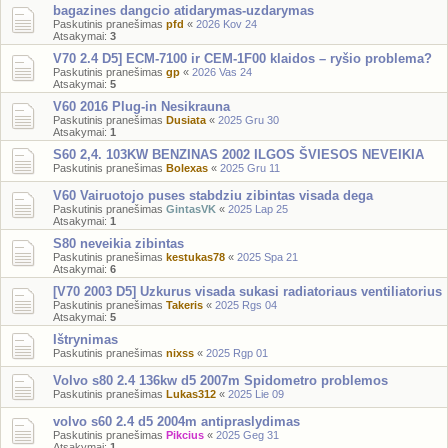
bagazines dangcio atidarymas-uzdarymas
Paskutinis pranešimas
pfd
«
2026 Kov 24
Atsakymai:
3
V70 2.4 D5] ECM-7100 ir CEM-1F00 klaidos – ryšio problema?
Paskutinis pranešimas
gp
«
2026 Vas 24
Atsakymai:
5
V60 2016 Plug-in Nesikrauna
Paskutinis pranešimas
Dusiata
«
2025 Gru 30
Atsakymai:
1
S60 2,4. 103KW BENZINAS 2002 ILGOS ŠVIESOS NEVEIKIA
Paskutinis pranešimas
Bolexas
«
2025 Gru 11
V60 Vairuotojo puses stabdziu zibintas visada dega
Paskutinis pranešimas
GintasVK
«
2025 Lap 25
Atsakymai:
1
S80 neveikia zibintas
Paskutinis pranešimas
kestukas78
«
2025 Spa 21
Atsakymai:
6
[V70 2003 D5] Uzkurus visada sukasi radiatoriaus ventiliatorius
Paskutinis pranešimas
Takeris
«
2025 Rgs 04
Atsakymai:
5
Ištrynimas
Paskutinis pranešimas
nixss
«
2025 Rgp 01
Volvo s80 2.4 136kw d5 2007m Spidometro problemos
Paskutinis pranešimas
Lukas312
«
2025 Lie 09
volvo s60 2.4 d5 2004m antipraslydimas
Paskutinis pranešimas
Pikcius
«
2025 Geg 31
Atsakymai:
1