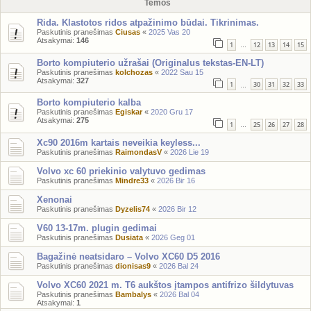
Temos
Rida. Klastotos ridos atpažinimo būdai. Tikrinimas.
Paskutinis pranešimas
Ciusas
«
2025 Vas 20
Atsakymai:
146
1
12
13
14
15
…
Borto kompiuterio užrašai (Originalus tekstas-EN-LT)
Paskutinis pranešimas
kolchozas
«
2022 Sau 15
Atsakymai:
327
1
30
31
32
33
…
Borto kompiuterio kalba
Paskutinis pranešimas
Egiskar
«
2020 Gru 17
Atsakymai:
275
1
25
26
27
28
…
Xc90 2016m kartais neveikia keyless...
Paskutinis pranešimas
RaimondasV
«
2026 Lie 19
Volvo xc 60 priekinio valytuvo gedimas
Paskutinis pranešimas
Mindre33
«
2026 Bir 16
Xenonai
Paskutinis pranešimas
Dyzelis74
«
2026 Bir 12
V60 13-17m. plugin gedimai
Paskutinis pranešimas
Dusiata
«
2026 Geg 01
Bagažinė neatsidaro – Volvo XC60 D5 2016
Paskutinis pranešimas
dionisas9
«
2026 Bal 24
Volvo XC60 2021 m. T6 aukštos įtampos antifrizo šildytuvas
Paskutinis pranešimas
Bambalys
«
2026 Bal 04
Atsakymai:
1