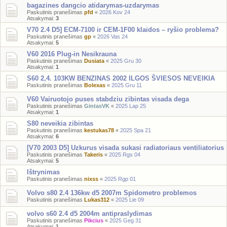
bagazines dangcio atidarymas-uzdarymas
Paskutinis pranešimas
pfd
«
2026 Kov 24
Atsakymai:
3
V70 2.4 D5] ECM-7100 ir CEM-1F00 klaidos – ryšio problema?
Paskutinis pranešimas
gp
«
2026 Vas 24
Atsakymai:
5
V60 2016 Plug-in Nesikrauna
Paskutinis pranešimas
Dusiata
«
2025 Gru 30
Atsakymai:
1
S60 2,4. 103KW BENZINAS 2002 ILGOS ŠVIESOS NEVEIKIA
Paskutinis pranešimas
Bolexas
«
2025 Gru 11
V60 Vairuotojo puses stabdziu zibintas visada dega
Paskutinis pranešimas
GintasVK
«
2025 Lap 25
Atsakymai:
1
S80 neveikia zibintas
Paskutinis pranešimas
kestukas78
«
2025 Spa 21
Atsakymai:
6
[V70 2003 D5] Uzkurus visada sukasi radiatoriaus ventiliatorius
Paskutinis pranešimas
Takeris
«
2025 Rgs 04
Atsakymai:
5
Ištrynimas
Paskutinis pranešimas
nixss
«
2025 Rgp 01
Volvo s80 2.4 136kw d5 2007m Spidometro problemos
Paskutinis pranešimas
Lukas312
«
2025 Lie 09
volvo s60 2.4 d5 2004m antipraslydimas
Paskutinis pranešimas
Pikcius
«
2025 Geg 31
Atsakymai:
1