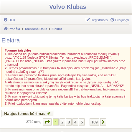
Volvo Klubas
DUK
Registruotis
Prisijungti
Pradžia
Techninė Dalis
Elektra
Elektra
Forumo taisyklės
1.
Kiekviena nauja tema būtinai pradedama, nurodant automobilio modelį ir variklį,
pvz.: [V40 1,8i] Nedega STOP žibintai. Temos, pavadintos „PROBLEMA!!!“,
„PAGALBOS“ arba „Nežinau, kas yra?“ ir panašios bus tuojau pat užrakinamos arba
trinamos!
2.
Temos pavadinimas turi trumpai ir tiksliai apibūdinti problemą (ne „stabdžiai“ o „kaip
nuorinti stabdžių sistemą?“)
3.
Pranešime prašome tiksliai ir pilnai aprašyti apie ką eina kalba, kad nereikėtų
sekančiuose 10 pranešimų klausinėti, aiškinantis, kas įvyko...
4.
Atsakantis asmuo turi atsakymą rašyti konkrečiai, o ne „lygtai taip turėtų būti“,
atrodo taip, bet nesu tikras“ ir panašiai. Pagrindinė taisyklė: „NEŽINAI – NERAŠYK!“
5.
Pranešimų nerašome didžiosiomis raidėmis!!! Tai traktuojama kaip triukšmavimas,
rėkimas ir nepagarba kitiems!
6.
Prašome nekurti tokių pačių temų kelis kartus – tai bus traktuojama kaip spamas ir
baudžiama perspėjimu.
7.
Prieš užduodami klausimus, pasidarykite automobilo diagnostiką.
Naujos temos kūrimas
Puslapis
1
iš
109
1
2
3
4
5
109
Kitas
2719 temų
…