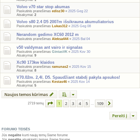
Volvo v70 star stop akumas
Paskutinis pranešimas
edisz30
«
2025 Geg 22
Atsakymai:
2
Volvo s80 2.4 D5 2007m išsikrauna akumuliatorius
Paskutinis pranešimas
Lukas312
«
2025 Geg 08
Nerandom gedimo XC60 2012 m
Paskutinis pranešimas
Aleksa444
«
2025 Bal 04
v50 valdymas ant vairo ir signalas
Paskutinis pranešimas
GintasVK
«
2025 Kov 30
Atsakymai:
9
Xc90 173kw klaidos
Paskutinis pranešimas
ramunas2
«
2025 Kov 15
Atsakymai:
8
V70.02m. 2,4l. D5. Spaudžiant stabdį pakyla apsukos!
Paskutinis pranešimas
Kestas46
«
2025 Kov 14
Atsakymai:
5
Naujos temos kūrimas
Puslapis
1
iš
109
1
2
3
4
5
109
Kitas
2719 temų
…
Pereiti į
FORUMO TEISĖS
Jūs
negalite
kurti naujų temų šiame forume
Jūs
negalite
atsakinėti į temas šiame forume